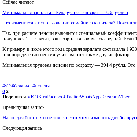
Сейчас читают
Минимальная зарплата в Беларуси с 1 января — 726 рублей
Что изменится в использовании семейного капитала? Пояснил
Так, при расчете пенсии выводится специальный коэффициент: 
получился 1 — значит, ваша зарплата равнялась средней. Если 
К примеру, в июле этого года средняя зарплата составляла 1 93
при определении пенсии учитываются также другие факторы.
Минимальная трудовая пенсии по возрасту — 394,4 рубля. Это
#s13
#беларусь
#пенсия
0
2
Поделится
VK
OK.ru
Facebook
Twitter
WhatsApp
Telegram
Viber
Предыдущая запись
Налог для богатых и не только. Что хотят изменить для белорус
Следующая запись