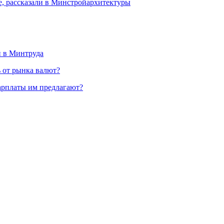
е, рассказали в Минстройархитектуры
и в Минтруда
ь от рынка валют?
зарплаты им предлагают?