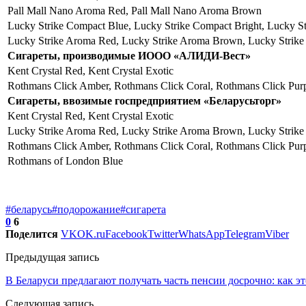
Pall Mall Nano Aroma Red, Pall Mall Nano Aroma Brown
Lucky Strike Compact Blue, Lucky Strike Compact Bright, Lucky Str
Lucky Strike Aroma Red, Lucky Strike Aroma Brown, Lucky Strike
Сигареты, производимые ИООО «АЛИДИ-Вест»
Kent Crystal Red, Kent Crystal Exotic
Rothmans Click Amber, Rothmans Click Coral, Rothmans Click Pur
Сигареты, ввозимые госпредприятием «Беларусьторг»
Kent Crystal Red, Kent Crystal Exotic
Lucky Strike Aroma Red, Lucky Strike Aroma Brown, Lucky Strik
Rothmans Click Amber, Rothmans Click Coral, Rothmans Click Purp
Rothmans of London Blue
#беларусь
#подорожание
#сигарета
0
6
Поделится
VK
OK.ru
Facebook
Twitter
WhatsApp
Telegram
Viber
Предыдущая запись
В Беларуси предлагают получать часть пенсии досрочно: как эт
Следующая запись