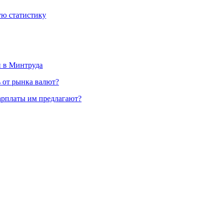
ую статистику
и в Минтруда
ь от рынка валют?
зарплаты им предлагают?