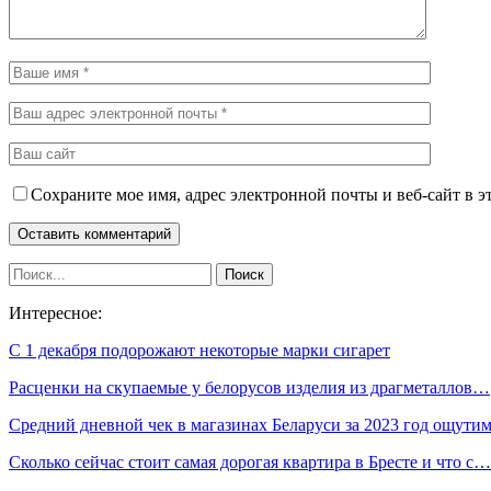
Сохраните мое имя, адрес электронной почты и веб-сайт в э
Интересное:
С 1 декабря подорожают некоторые марки сигарет
Расценки на скупаемые у белорусов изделия из драгметаллов…
Средний дневной чек в магазинах Беларуси за 2023 год ощут
Сколько сейчас стоит самая дорогая квартира в Бресте и что с…