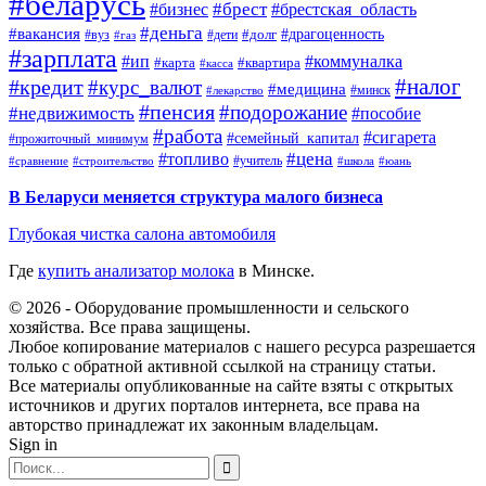
#беларусь
#брест
#брестская_область
#бизнес
#деньга
#вакансия
#драгоценность
#вуз
#дети
#долг
#газ
#зарплата
#ип
#коммуналка
#квартира
#карта
#касса
#налог
#кредит
#курс_валют
#медицина
#минск
#лекарство
#пенсия
#подорожание
#недвижимость
#пособие
#работа
#сигарета
#семейный_капитал
#прожиточный_минимум
#топливо
#цена
#учитель
#школа
#юань
#сравнение
#строительство
В Беларуси меняется структура малого бизнеса
Глубокая чистка салона автомобиля
Где
купить анализатор молока
в Минске.
© 2026 - Оборудование промышленности и сельского
хозяйства. Все права защищены.
Любое копирование материалов с нашего ресурса разрешается
только с обратной активной ссылкой на страницу статьи.
Все материалы опубликованные на сайте взяты с открытых
источников и других порталов интернета, все права на
авторство принадлежат их законным владельцам.
Sign in