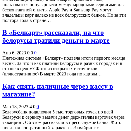
пользоваться популярными международными сервисами для
бесконтактной оплаты Apple Pay и Samsung Pay могут
владельцы карт далеко не всех белорусских банков. Но за эти
полтора года в стране…
В «Белкарт» рассказали, на что
белорусы тратили деньги в марте
Апр 6, 2023
0
0
0
Платежная система «Белкарт» подвела итоги первого месяца
весны. За что и как платили белорусы в разных городах и в
стране в целом? Фото из открытых источников
(иллюстративное) В марте 2023 года по картам…
Как снять наличные через кассу в
магазине?
Мар 18, 2023
4
0
0
Беларусбанк подключил 5 тыс. торговых точек по всей
Беларуси к сервису выдачи денег держателям карточек через
эквайринг. Об этом рассказали в пресс-службе банка. Фото
носит иллюстративный характер – Эквайринг с