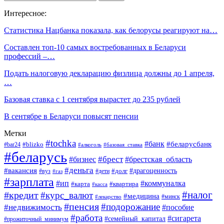
Интересное:
Статистика Нацбанка показала, как белорусы реагируют на…
Составлен топ-10 самых востребованных в Беларуси
профессий –…
Подать налоговую декларацию физлица должны до 1 апреля,
…
Базовая ставка с 1 сентября вырастет до 235 рублей
В сентябре в Беларуси повысят пенсии
Метки
#tochka
#банк
#беларусбанк
#blizko
#bar24
#алкоголь
#базовая_ставка
#беларусь
#брест
#брестская_область
#бизнес
#деньга
#вакансия
#драгоценность
#вуз
#дети
#долг
#газ
#зарплата
#ип
#коммуналка
#квартира
#карта
#касса
#налог
#кредит
#курс_валют
#медицина
#минск
#лекарство
#пенсия
#подорожание
#недвижимость
#пособие
#работа
#сигарета
#семейный_капитал
#прожиточный_минимум