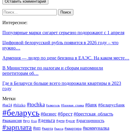
Интересное:
Популярные марки сигарет серьезно подорожают с 1 апреля
Цифровой белорусский рубль появится в 2026 году – что
нужно…
Армения — лидер по цене бензина в ЕАЭС. На каком месте…
В Министерстве по налогам и сборам напомнили
репетиторам об…
Где в Беларуси больше всего подорожали квартиры в 2023
году
Метки
#tochka
#банк
#беларусбанк
#blizko
#bar24
#алкоголь
#базовая_ставка
#беларусь
#брест
#брестская_область
#бизнес
#деньга
#вакансия
#драгоценность
#вуз
#дети
#долг
#газ
#зарплата
#ип
#коммуналка
#квартира
#карта
#касса