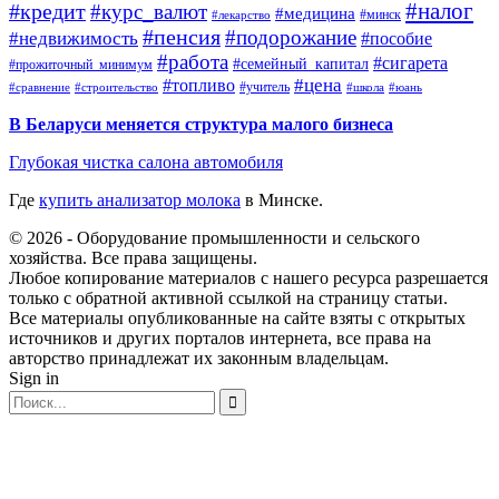
#налог
#кредит
#курс_валют
#медицина
#минск
#лекарство
#пенсия
#подорожание
#недвижимость
#пособие
#работа
#сигарета
#семейный_капитал
#прожиточный_минимум
#топливо
#цена
#учитель
#школа
#юань
#сравнение
#строительство
В Беларуси меняется структура малого бизнеса
Глубокая чистка салона автомобиля
Где
купить анализатор молока
в Минске.
© 2026 - Оборудование промышленности и сельского
хозяйства. Все права защищены.
Любое копирование материалов с нашего ресурса разрешается
только с обратной активной ссылкой на страницу статьи.
Все материалы опубликованные на сайте взяты с открытых
источников и других порталов интернета, все права на
авторство принадлежат их законным владельцам.
Sign in