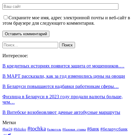
Сохраните мое имя, адрес электронной почты и веб-сайт в
этом браузере для следующего комментария.
Интересное:
В кредитных историях появится защита от мошенников.…
В МАРТ рассказали, как за год изменились цены на овощи
В Беларуси повышаются надбавки работникам сферы…
Физлица в Беларуси в 2023 году продали валюты больше,
чем…
В Витебске возобновляют дачные автобусные маршруты
Метки
#tochka
#банк
#беларусбанк
#blizko
#bar24
#алкоголь
#базовая_ставка