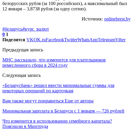
белорусских рубля (за 100 российских), а максимальный был
12 января – 3,8738 рубля (за одну сотню).
Источник:
onlinebrest.by
#беларусь
#курс_валют
0
1
Поделится
VK
OK.ru
Facebook
Twitter
WhatsApp
Telegram
Viber
Предыдущая запись
МНС рассказало, что изменится для плательщиков
ремесленного сбора в 2024 году
Следующая запись
«Беларусбанк» решил ввести минимальные суммы для
некоторых операций по карточкам
Вам также могут понравиться
Еще от автора
Минимальная зарплата в Беларуси с 1 января — 726 рублей
Что изменится в использовании семейного капитала?
Пояснили в Минтруда