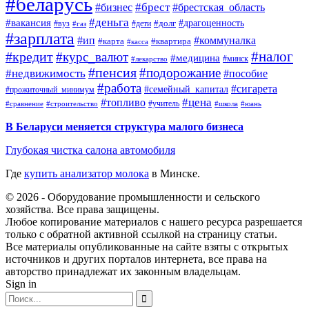
#беларусь
#брест
#брестская_область
#бизнес
#деньга
#вакансия
#драгоценность
#вуз
#дети
#долг
#газ
#зарплата
#ип
#коммуналка
#квартира
#карта
#касса
#налог
#кредит
#курс_валют
#медицина
#минск
#лекарство
#пенсия
#подорожание
#недвижимость
#пособие
#работа
#сигарета
#семейный_капитал
#прожиточный_минимум
#топливо
#цена
#учитель
#школа
#юань
#сравнение
#строительство
В Беларуси меняется структура малого бизнеса
Глубокая чистка салона автомобиля
Где
купить анализатор молока
в Минске.
© 2026 - Оборудование промышленности и сельского
хозяйства. Все права защищены.
Любое копирование материалов с нашего ресурса разрешается
только с обратной активной ссылкой на страницу статьи.
Все материалы опубликованные на сайте взяты с открытых
источников и других порталов интернета, все права на
авторство принадлежат их законным владельцам.
Sign in