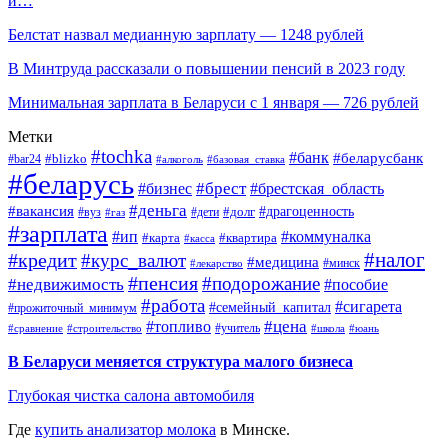
и…
Белстат назвал медианную зарплату — 1248 рублей
В Минтруда рассказали о повышении пенсий в 2023 году
Минимальная зарплата в Беларуси с 1 января — 726 рублей
Метки
#tochka
#банк
#беларусбанк
#blizko
#bar24
#алкоголь
#базовая_ставка
#беларусь
#брест
#брестская_область
#бизнес
#деньга
#вакансия
#драгоценность
#вуз
#дети
#долг
#газ
#зарплата
#ип
#коммуналка
#квартира
#карта
#касса
#налог
#кредит
#курс_валют
#медицина
#минск
#лекарство
#пенсия
#подорожание
#недвижимость
#пособие
#работа
#сигарета
#семейный_капитал
#прожиточный_минимум
#топливо
#цена
#учитель
#школа
#юань
#сравнение
#строительство
В Беларуси меняется структура малого бизнеса
Глубокая чистка салона автомобиля
Где
купить анализатор молока
в Минске.