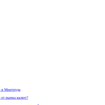
и в Минтруда
ь от рынка валют?