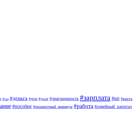
#зарплата
#деньга
#ип
#драгоценность
з
#дети
#долг
#карта
#газ
ание
#работа
#пособие
#семейный_капитал
#прожиточный_минимум