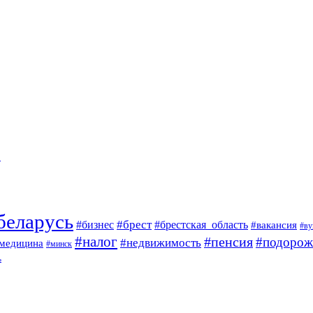
…
беларусь
#брест
#брестская_область
#бизнес
#вакансия
#ву
#налог
#пенсия
#подорож
#недвижимость
медицина
#минск
ь