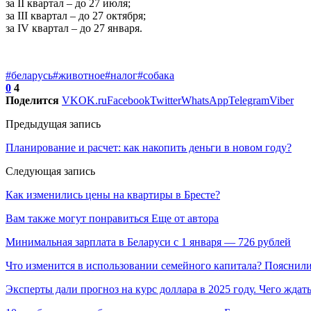
за II квартал – до 27 июля;
за III квартал – до 27 октября;
за IV квартал – до 27 января.
#беларусь
#животное
#налог
#собака
0
4
Поделится
VK
OK.ru
Facebook
Twitter
WhatsApp
Telegram
Viber
Предыдущая запись
Планирование и расчет: как накопить деньги в новом году?
Следующая запись
Как изменились цены на квартиры в Бресте?
Вам также могут понравиться
Еще от автора
Минимальная зарплата в Беларуси с 1 января — 726 рублей
Что изменится в использовании семейного капитала? Пояснил
Эксперты дали прогноз на курс доллара в 2025 году. Чего ждат