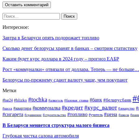
Интересное:
Завтра в Беларуси опять подорожает топливо
Сколько денег белорусы хранят в банках – смотрим статистику
Каким будет курс доллара в 2024 году – прогноз ЕАБР
Рост «коммуналки» отвязали от доллара. Теперь — не больше
Белорусы по-прежнему сдают валюту чаще, чем покупают
Метки
#
#tochka
#банк
#беларусбанк
#blizko
#bar24
#алкоголь
#базовая_ставка
#кредит
#курс_валют
#коммуналка
#
#квартира
#касса
#лекарство
#топливо
#цена
#сигарета
#учитель
#школа
#юан
#сравнение
#строительство
В Беларуси меняется структура малого бизнеса
Глубокая чистка салона автомобиля