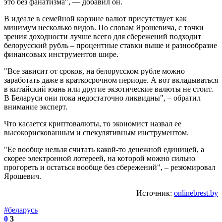
это без фанатизма", — добавил он.
В идеале в семейной корзине валют присутствует как
минимум несколько видов. По словам Ярошевича, с точки
зрения доходности лучше всего для сбережений подходит
белорусский рубль – процентные ставки выше и разнообразие
финансовых инструментов шире.
"Все зависит от сроков, на белорусском рубле можно
заработать даже в краткосрочном периоде. А вот вкладываться
в китайский юань или другие экзотические валюты не стоит.
В Беларуси они пока недостаточно ликвидны", – обратил
внимание эксперт.
Что касается криптовалюты, то экономист назвал ее
высокорискованным и спекулятивным инструментом.
"Ее вообще нельзя считать какой-то денежной единицей, а
скорее электронной лотереей, на которой можно сильно
прогореть и остаться вообще без сбережений", – резюмировал
Ярошевич.
Источник:
onlinebrest.by
#беларусь
0
3