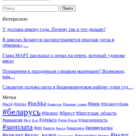
Интересное:
У доллара рекорд года. Почему так и что дальше?
В школах Беларуси распространяется опасная «игра в
обморок»,…
Глава МАРТ рассказал о ценах на перец, который «дороже
мяса»
Поощрения к праздникам слишком маленькие? Возможно,
вам…
Сокрытие падежа скота в Бешенковичском районе: один суд…
Метки
#tochka
#банк
#беларусбанк
#blizko
#bar24
#алкоголь
#базовая_ставка
#беларусь
#брест
#брестская_область
#бизнес
#деньга
#вакансия
#драгоценность
#вуз
#дети
#долг
#газ
#зарплата
#ип
#коммуналка
#квартира
#карта
#касса
#налог
#кредит
#курс_валют
#медицина
#минск
#лекарство