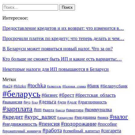
Интересное:
Предоставление кредитов и их возврат: что изменится в…
Просрочили платеж по кредиту: что теперь делать и чем…
В Беларуси может появиться новый налог. Что за он?
Кто больше не сможет быть ИП и какие есть варианты:…
Некоторые налоги для ИП повышаются в Беларуси
Метки
#tochka
#банк
#беларусбанк
#blizko
#bar24
#алкоголь
#базовая_ставка
#беларусь
#брест
#брестская_область
#бизнес
#деньга
#вакансия
#драгоценность
#вуз
#дети
#долг
#газ
#зарплата
#ип
#коммуналка
#квартира
#карта
#касса
#налог
#кредит
#курс_валют
#медицина
#минск
#лекарство
#пенсия
#подорожание
#недвижимость
#пособие
#работа
#сигарета
#семейный_капитал
#прожиточный_минимум