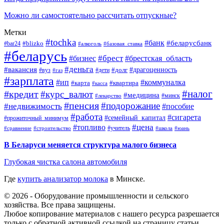
Можно ли самостоятельно рассчитать отпускные?
Метки
#tochka
#банк
#беларусбанк
#blizko
#bar24
#алкоголь
#базовая_ставка
#беларусь
#брест
#брестская_область
#бизнес
#деньга
#вакансия
#драгоценность
#вуз
#дети
#долг
#газ
#зарплата
#ип
#коммуналка
#квартира
#карта
#касса
#налог
#кредит
#курс_валют
#медицина
#минск
#лекарство
#пенсия
#подорожание
#недвижимость
#пособие
#работа
#сигарета
#семейный_капитал
#прожиточный_минимум
#топливо
#цена
#учитель
#школа
#юань
#сравнение
#строительство
В Беларуси меняется структура малого бизнеса
Глубокая чистка салона автомобиля
Где
купить анализатор молока
в Минске.
© 2026 - Оборудование промышленности и сельского
хозяйства. Все права защищены.
Любое копирование материалов с нашего ресурса разрешается
только с обратной активной ссылкой на страницу статьи.