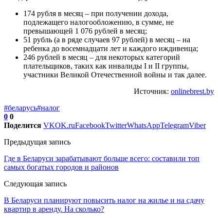
174 рубля в месяц – при получении дохода,
подлежащего налогообложению, в сумме, не
превышающей 1 076 рублей в месяц;
51 рубль (а в ряде случаев 97 рублей) в месяц – на
ребенка до восемнадцати лет и каждого иждивенца;
246 рублей в месяц – для некоторых категорий
плательщиков, таких как инвалиды I и II группы,
участники Великой Отечественной войны и так далее.
Источник:
onlinebrest.by
#беларусь
#налог
0
0
Поделится
VK
OK.ru
Facebook
Twitter
WhatsApp
Telegram
Viber
Предыдущая запись
Где в Беларуси зарабатывают больше всего: составили топ
самых богатых городов и районов
Следующая запись
В Беларуси планируют повысить налог на жилье и на сдачу
квартир в аренду. На сколько?