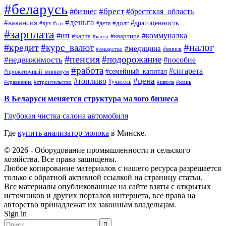
#беларусь
#брест
#брестская_область
#бизнес
#деньга
#вакансия
#драгоценность
#вуз
#дети
#долг
#газ
#зарплата
#ип
#коммуналка
#квартира
#карта
#касса
#налог
#кредит
#курс_валют
#медицина
#минск
#лекарство
#пенсия
#подорожание
#недвижимость
#пособие
#работа
#сигарета
#семейный_капитал
#прожиточный_минимум
#топливо
#цена
#учитель
#школа
#юань
#сравнение
#строительство
В Беларуси меняется структура малого бизнеса
Глубокая чистка салона автомобиля
Где
купить анализатор молока
в Минске.
© 2026 - Оборудование промышленности и сельского
хозяйства. Все права защищены.
Любое копирование материалов с нашего ресурса разрешается
только с обратной активной ссылкой на страницу статьи.
Все материалы опубликованные на сайте взяты с открытых
источников и других порталов интернета, все права на
авторство принадлежат их законным владельцам.
Sign in