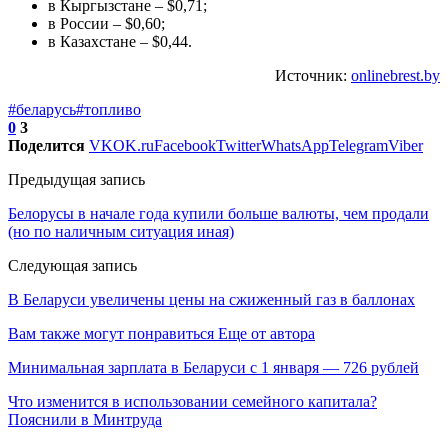
в Кыргызстане – $0,71;
в России – $0,60;
в Казахстане – $0,44.
Источник:
onlinebrest.by
#беларусь
#топливо
0
3
Поделится
VK
OK.ru
Facebook
Twitter
WhatsApp
Telegram
Viber
Предыдущая запись
Белорусы в начале года купили больше валюты, чем продали
(но по наличным ситуация иная)
Следующая запись
В Беларуси увеличены цены на сжиженный газ в баллонах
Вам также могут понравиться
Еще от автора
Минимальная зарплата в Беларуси с 1 января — 726 рублей
Что изменится в использовании семейного капитала?
Пояснили в Минтруда