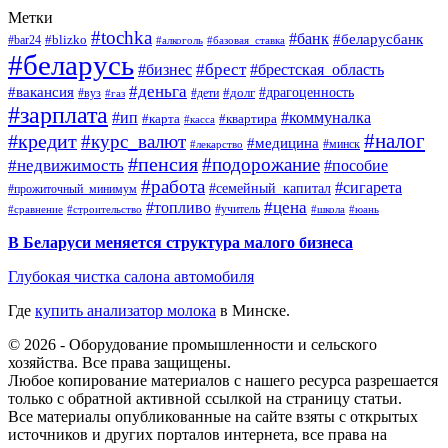
Метки
#tochka
#банк
#беларусбанк
#blizko
#bar24
#алкоголь
#базовая_ставка
#беларусь
#брест
#брестская_область
#бизнес
#деньга
#вакансия
#драгоценность
#вуз
#дети
#долг
#газ
#зарплата
#ип
#коммуналка
#квартира
#карта
#касса
#налог
#кредит
#курс_валют
#медицина
#минск
#лекарство
#пенсия
#подорожание
#недвижимость
#пособие
#работа
#сигарета
#семейный_капитал
#прожиточный_минимум
#топливо
#цена
#учитель
#школа
#юань
#сравнение
#строительство
В Беларуси меняется структура малого бизнеса
Глубокая чистка салона автомобиля
Где
купить анализатор молока
в Минске.
© 2026 - Оборудование промышленности и сельского
хозяйства. Все права защищены.
Любое копирование материалов с нашего ресурса разрешается
только с обратной активной ссылкой на страницу статьи.
Все материалы опубликованные на сайте взяты с открытых
источников и других порталов интернета, все права на