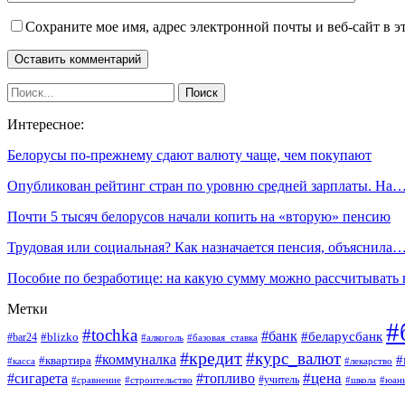
Сохраните мое имя, адрес электронной почты и веб-сайт в э
Интересное:
Белорусы по-прежнему сдают валюту чаще, чем покупают
Опубликован рейтинг стран по уровню средней зарплаты. На
Почти 5 тысяч белорусов начали копить на «вторую» пенсию
Трудовая или социальная? Как назначается пенсия, объяснила
Пособие по безработице: на какую сумму можно рассчитывать
Метки
#
#tochka
#банк
#беларусбанк
#blizko
#bar24
#алкоголь
#базовая_ставка
#кредит
#курс_валют
#коммуналка
#
#квартира
#касса
#лекарство
#топливо
#цена
#сигарета
#учитель
#школа
#юан
#сравнение
#строительство