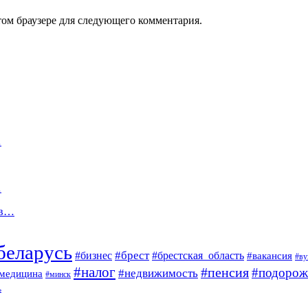
том браузере для следующего комментария.
…
…
 в…
беларусь
#брест
#брестская_область
#бизнес
#вакансия
#ву
#налог
#пенсия
#подорож
#недвижимость
медицина
#минск
ь