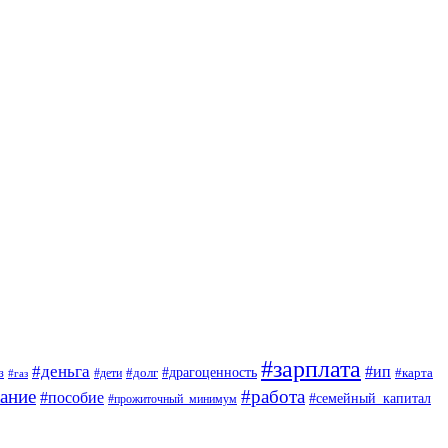
#зарплата
#деньга
#ип
#драгоценность
з
#дети
#долг
#карта
#газ
ание
#работа
#пособие
#семейный_капитал
#прожиточный_минимум