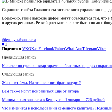
Скриншот с сайта Главного статистического управления город
Возможно, такие высокие цифры могут объясняться тем, что в
в других регионах. Резкий рост может также быть связан с бо
#беларусь
#зарплата
0
1
Поделится
VK
OK.ru
Facebook
Twitter
WhatsApp
Telegram
Viber
Предыдущая запись
Количество сделок с квартирами в областных городах сократил
Следующая запись
Жизнь взаймы. На что не стоит брать кредит?
Вам также могут понравиться
Еще от автора
Минимальная зарплата в Беларуси с 1 января — 726 рублей
Что изменится в использовании семейного капитала? Пояснил