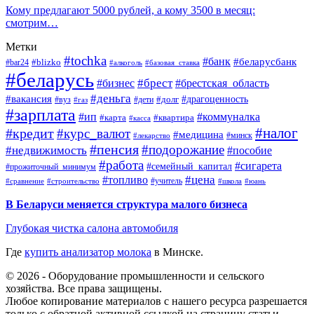
Кому предлагают 5000 рублей, а кому 3500 в месяц:
смотрим…
Метки
#tochka
#банк
#беларусбанк
#blizko
#bar24
#алкоголь
#базовая_ставка
#беларусь
#брест
#брестская_область
#бизнес
#деньга
#вакансия
#драгоценность
#вуз
#дети
#долг
#газ
#зарплата
#ип
#коммуналка
#квартира
#карта
#касса
#налог
#кредит
#курс_валют
#медицина
#минск
#лекарство
#пенсия
#подорожание
#недвижимость
#пособие
#работа
#сигарета
#семейный_капитал
#прожиточный_минимум
#топливо
#цена
#учитель
#школа
#юань
#сравнение
#строительство
В Беларуси меняется структура малого бизнеса
Глубокая чистка салона автомобиля
Где
купить анализатор молока
в Минске.
© 2026 - Оборудование промышленности и сельского
хозяйства. Все права защищены.
Любое копирование материалов с нашего ресурса разрешается
только с обратной активной ссылкой на страницу статьи.