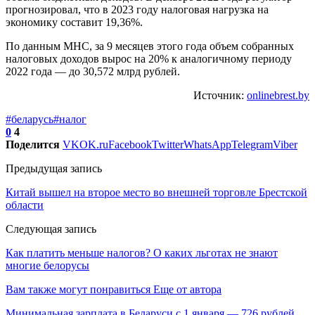
прогнозировал, что в 2023 году налоговая нагрузка на
экономику составит 19,36%.
По данным МНС, за 9 месяцев этого года объем собранных
налоговых доходов вырос на 20% к аналогичному периоду
2022 года — до 30,572 млрд рублей.
Источник:
onlinebrest.by
#беларусь
#налог
0
4
Поделится
VK
OK.ru
Facebook
Twitter
WhatsApp
Telegram
Viber
Предыдущая запись
Китай вышел на второе место во внешней торговле Брестской
области
Следующая запись
Как платить меньше налогов? О каких льготах не знают
многие белорусы
Вам также могут понравиться
Еще от автора
Минимальная зарплата в Беларуси с 1 января — 726 рублей