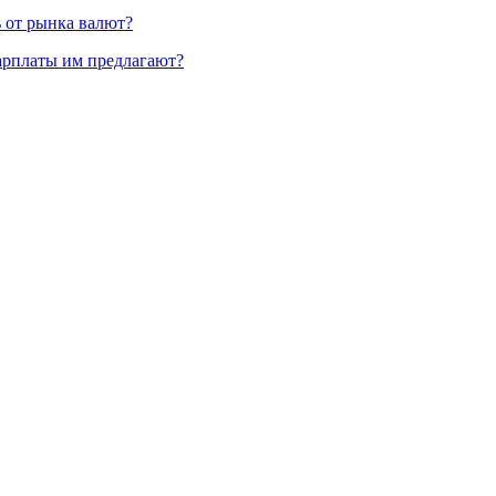
ь от рынка валют?
зарплаты им предлагают?