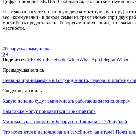
Цифры приводит БЕЛТА. Сообщается, что соответствующий ук
Платежи (в расчете на типовую двухкомнатную квартиру) в ото
вес «коммуналки» в доходе семьи из трех человек (при двух 
могут быть предоставлены белорусам при условии, что ежемес
местности.
#беларусь
#коммуналка
0
4
Поделится
VK
OK.ru
Facebook
Twitter
WhatsApp
Telegram
Viber
Предыдущая запись
Цены на принимаемые в Госфонд золото, серебро и платину сн
Следующая запись
Какую пенсию будут выплачивать работающим пенсионерам
Вам также могут понравиться
Еще от автора
Минимальная зарплата в Беларуси с 1 января — 726 рублей
Что изменится в использовании семейного капитала? Пояснил