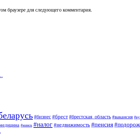
том браузере для следующего комментария.
ы…
беларусь
#брест
#брестская_область
#бизнес
#вакансия
#ву
#налог
#пенсия
#подорож
#недвижимость
медицина
#минск
ь