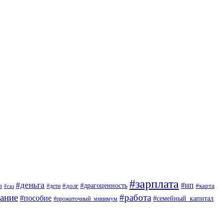
#зарплата
#деньга
#ип
#драгоценность
з
#дети
#долг
#карта
#газ
ание
#работа
#пособие
#семейный_капитал
#прожиточный_минимум