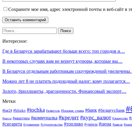
Сохраните мое имя, адрес электронной почты и веб-сайт в э
Интересное:
Где в Беларуси зарабатывают больше всего: топ городов и…
В некоторых случаях вам не вернут купюры, которые вы…
В Беларуси отдельным работникам соцучреждений увеличен
Можно лет 8 не платить подоходный налог: кому полагается…
Золото, бриллианты, драгоценности. Финансовый эксперт…
Метки
#
#tochka
#банк
#беларусбанк
#blizko
#bar24
#алкоголь
#базовая_ставка
#кредит
#курс_валют
#коммуналка
#
#квартира
#касса
#лекарство
#топливо
#цена
#сигарета
#учитель
#школа
#юан
#сравнение
#строительство