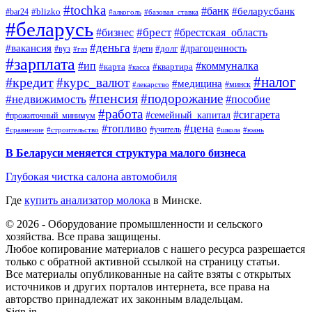
#tochka
#банк
#беларусбанк
#blizko
#bar24
#алкоголь
#базовая_ставка
#беларусь
#брест
#брестская_область
#бизнес
#деньга
#вакансия
#драгоценность
#вуз
#дети
#долг
#газ
#зарплата
#ип
#коммуналка
#квартира
#карта
#касса
#налог
#кредит
#курс_валют
#медицина
#минск
#лекарство
#пенсия
#подорожание
#недвижимость
#пособие
#работа
#сигарета
#семейный_капитал
#прожиточный_минимум
#топливо
#цена
#учитель
#школа
#юань
#сравнение
#строительство
В Беларуси меняется структура малого бизнеса
Глубокая чистка салона автомобиля
Где
купить анализатор молока
в Минске.
© 2026 - Оборудование промышленности и сельского
хозяйства. Все права защищены.
Любое копирование материалов с нашего ресурса разрешается
только с обратной активной ссылкой на страницу статьи.
Все материалы опубликованные на сайте взяты с открытых
источников и других порталов интернета, все права на
авторство принадлежат их законным владельцам.
Sign in