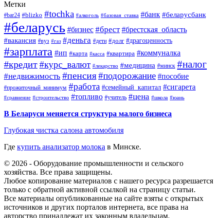
Метки
#tochka
#банк
#беларусбанк
#blizko
#bar24
#алкоголь
#базовая_ставка
#беларусь
#брест
#брестская_область
#бизнес
#деньга
#вакансия
#драгоценность
#вуз
#дети
#долг
#газ
#зарплата
#ип
#коммуналка
#квартира
#карта
#касса
#налог
#кредит
#курс_валют
#медицина
#минск
#лекарство
#пенсия
#подорожание
#недвижимость
#пособие
#работа
#сигарета
#семейный_капитал
#прожиточный_минимум
#топливо
#цена
#учитель
#школа
#юань
#сравнение
#строительство
В Беларуси меняется структура малого бизнеса
Глубокая чистка салона автомобиля
Где
купить анализатор молока
в Минске.
© 2026 - Оборудование промышленности и сельского
хозяйства. Все права защищены.
Любое копирование материалов с нашего ресурса разрешается
только с обратной активной ссылкой на страницу статьи.
Все материалы опубликованные на сайте взяты с открытых
источников и других порталов интернета, все права на
авторство принадлежат их законным владельцам.