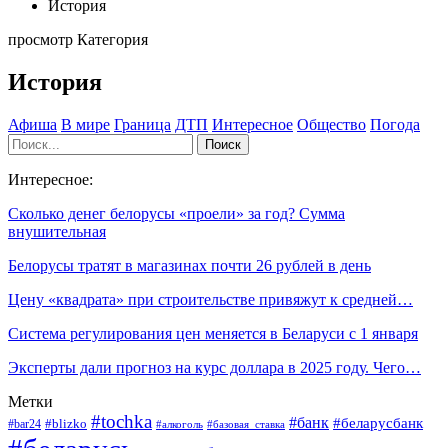
История
просмотр Категория
История
Афиша
В мире
Граница
ДТП
Интересное
Общество
Погода
Интересное:
Сколько денег белорусы «проели» за год? Сумма
внушительная
Белорусы тратят в магазинах почти 26 рублей в день
Цену «квадрата» при строительстве привяжут к средней…
Система регулирования цен меняется в Беларуси с 1 января
Эксперты дали прогноз на курс доллара в 2025 году. Чего…
Метки
#tochka
#банк
#беларусбанк
#blizko
#bar24
#алкоголь
#базовая_ставка