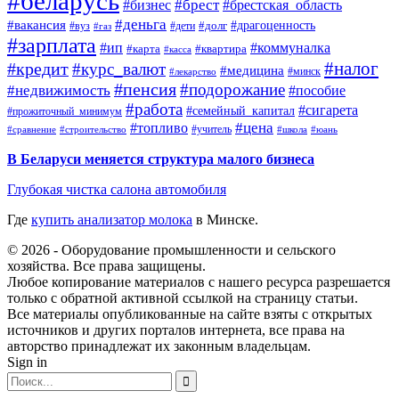
#беларусь
#брест
#брестская_область
#бизнес
#деньга
#вакансия
#драгоценность
#вуз
#дети
#долг
#газ
#зарплата
#ип
#коммуналка
#квартира
#карта
#касса
#налог
#кредит
#курс_валют
#медицина
#минск
#лекарство
#пенсия
#подорожание
#недвижимость
#пособие
#работа
#сигарета
#семейный_капитал
#прожиточный_минимум
#топливо
#цена
#учитель
#школа
#юань
#сравнение
#строительство
В Беларуси меняется структура малого бизнеса
Глубокая чистка салона автомобиля
Где
купить анализатор молока
в Минске.
© 2026 - Оборудование промышленности и сельского
хозяйства. Все права защищены.
Любое копирование материалов с нашего ресурса разрешается
только с обратной активной ссылкой на страницу статьи.
Все материалы опубликованные на сайте взяты с открытых
источников и других порталов интернета, все права на
авторство принадлежат их законным владельцам.
Sign in