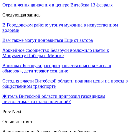
Ограничения движения в центре Витебска 13 февраля
Следующая запись
В Городокском районе утонул мужчина в искусственном
водоеме
Вам также могут понравиться
Еще от автора
Хоккейное сообщество Беларуси возложило цветы к
Монументу Победы в Минске
В школах Беларуси распространяется опасная «игра в
обморок», дети теряют сознание
Сегодня власти Витебской области подняли цены на проезд в
общественном транспорте
Житель Витебской области пригрозил газовщикам
пистолетом: что стало причиной?
Prev
Next
Оставьте ответ
Ваш электронный адрес не будет опубликован.