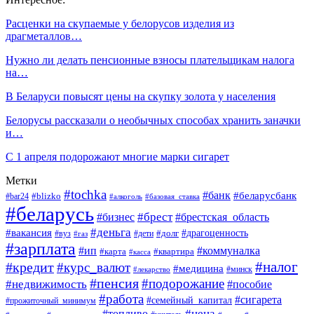
Расценки на скупаемые у белорусов изделия из
драгметаллов…
Нужно ли делать пенсионные взносы плательщикам налога
на…
В Беларуси повысят цены на скупку золота у населения
Белорусы рассказали о необычных способах хранить заначки
и…
С 1 апреля подорожают многие марки сигарет
Метки
#tochka
#банк
#беларусбанк
#blizko
#bar24
#алкоголь
#базовая_ставка
#беларусь
#брест
#брестская_область
#бизнес
#деньга
#вакансия
#драгоценность
#вуз
#дети
#долг
#газ
#зарплата
#ип
#коммуналка
#квартира
#карта
#касса
#налог
#кредит
#курс_валют
#медицина
#минск
#лекарство
#пенсия
#подорожание
#недвижимость
#пособие
#работа
#сигарета
#семейный_капитал
#прожиточный_минимум
#топливо
#цена