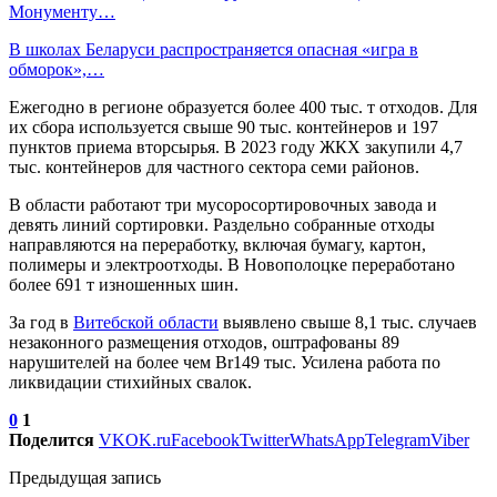
Монументу…
В школах Беларуси распространяется опасная «игра в
обморок»,…
Ежегодно в регионе образуется более 400 тыс. т отходов. Для
их сбора используется свыше 90 тыс. контейнеров и 197
пунктов приема вторсырья. В 2023 году ЖКХ закупили 4,7
тыс. контейнеров для частного сектора семи районов.
В области работают три мусоросортировочных завода и
девять линий сортировки. Раздельно собранные отходы
направляются на переработку, включая бумагу, картон,
полимеры и электроотходы. В Новополоцке переработано
более 691 т изношенных шин.
За год в
Витебской области
выявлено свыше 8,1 тыс. случаев
незаконного размещения отходов, оштрафованы 89
нарушителей на более чем Br149 тыс. Усилена работа по
ликвидации стихийных свалок.
0
1
Поделится
VK
OK.ru
Facebook
Twitter
WhatsApp
Telegram
Viber
Предыдущая запись