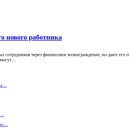
го нового работника
х сотрудников через финансовое вознаграждение, но дают его 
 смогут…
 на…
10…
рно…