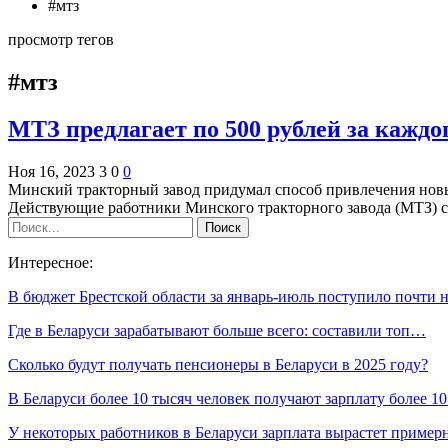
#мтз
просмотр тегов
#мтз
МТЗ предлагает по 500 рублей за каждо
Ноя 16, 2023
3
0
0
Минский тракторный завод придумал способ привлечения новы
Действующие работники Минского тракторного завода (МТЗ)
Интересное:
В бюджет Брестской области за январь-июль поступило почти
Где в Беларуси зарабатывают больше всего: составили топ…
Сколько будут получать пенсионеры в Беларуси в 2025 году?
В Беларуси более 10 тысяч человек получают зарплату более 
У некоторых работников в Беларуси зарплата вырастет приме