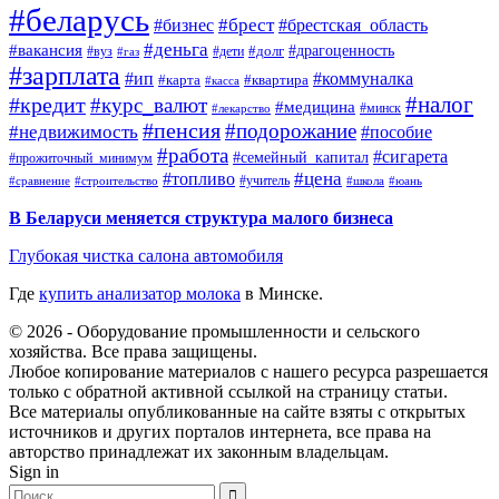
#беларусь
#брест
#брестская_область
#бизнес
#деньга
#вакансия
#драгоценность
#вуз
#дети
#долг
#газ
#зарплата
#ип
#коммуналка
#квартира
#карта
#касса
#налог
#кредит
#курс_валют
#медицина
#минск
#лекарство
#пенсия
#подорожание
#недвижимость
#пособие
#работа
#сигарета
#семейный_капитал
#прожиточный_минимум
#топливо
#цена
#учитель
#школа
#юань
#сравнение
#строительство
В Беларуси меняется структура малого бизнеса
Глубокая чистка салона автомобиля
Где
купить анализатор молока
в Минске.
© 2026 - Оборудование промышленности и сельского
хозяйства. Все права защищены.
Любое копирование материалов с нашего ресурса разрешается
только с обратной активной ссылкой на страницу статьи.
Все материалы опубликованные на сайте взяты с открытых
источников и других порталов интернета, все права на
авторство принадлежат их законным владельцам.
Sign in