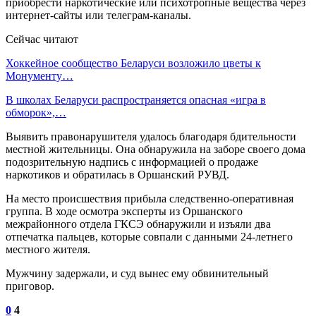
приобрести наркотические или психотропные вещества через
интернет-сайты или телеграм-каналы.
Сейчас читают
Хоккейное сообщество Беларуси возложило цветы к
Монументу…
В школах Беларуси распространяется опасная «игра в
обморок»,…
Выявить правонарушителя удалось благодаря бдительности
местной жительницы. Она обнаружила на заборе своего дома
подозрительную надпись с информацией о продаже
наркотиков и обратилась в Оршанский РУВД.
На место происшествия прибыла следственно-оперативная
группа. В ходе осмотра эксперты из Оршанского
межрайонного отдела ГКСЭ обнаружили и изъяли два
отпечатка пальцев, которые совпали с данными 24-летнего
местного жителя.
Мужчину задержали, и суд вынес ему обвинительный
приговор.
0
4