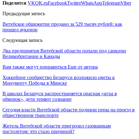
Поделится
VK
OK.ru
Facebook
Twitter
WhatsApp
Telegram
Viber
Предыдущая запись
Витебское общежитие продано за 529 тысяч рублей: как
прошел аукцион
Следующая запись
Два предприятия Витебской области попали под санкции
Великобритании и Канады
Вам также могут понравиться
Еще от автора
Хоккейное сообщество Беларуси возложило цветы к
Монументу Победы в Минске
В школах Беларуси распространяется опасная «игра в
обморок», дети теряют сознание
Сегодня власти Витебской области подняли цены на проезд в
общественном транспорте
Житель Витебской области пригрозил газовщикам
пистолетом: что стало причиной?