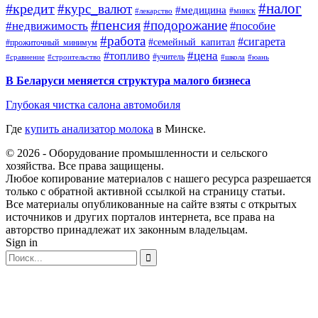
#налог
#кредит
#курс_валют
#медицина
#минск
#лекарство
#пенсия
#подорожание
#недвижимость
#пособие
#работа
#сигарета
#семейный_капитал
#прожиточный_минимум
#топливо
#цена
#учитель
#школа
#юань
#сравнение
#строительство
В Беларуси меняется структура малого бизнеса
Глубокая чистка салона автомобиля
Где
купить анализатор молока
в Минске.
© 2026 - Оборудование промышленности и сельского
хозяйства. Все права защищены.
Любое копирование материалов с нашего ресурса разрешается
только с обратной активной ссылкой на страницу статьи.
Все материалы опубликованные на сайте взяты с открытых
источников и других порталов интернета, все права на
авторство принадлежат их законным владельцам.
Sign in