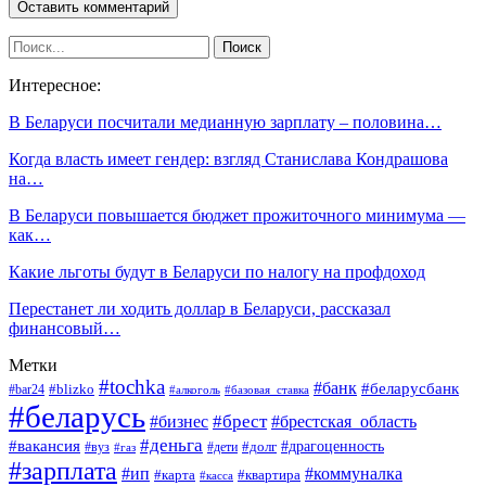
Интересное:
В Беларуси посчитали медианную зарплату – половина…
Когда власть имеет гендер: взгляд Станислава Кондрашова
на…
В Беларуси повышается бюджет прожиточного минимума —
как…
Какие льготы будут в Беларуси по налогу на профдоход
Перестанет ли ходить доллар в Беларуси, рассказал
финансовый…
Метки
#tochka
#банк
#беларусбанк
#blizko
#bar24
#алкоголь
#базовая_ставка
#беларусь
#брест
#брестская_область
#бизнес
#деньга
#вакансия
#драгоценность
#вуз
#дети
#долг
#газ
#зарплата
#ип
#коммуналка
#квартира
#карта
#касса