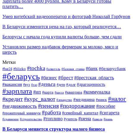
Зарплата более 4000 рублей. Кому в Беларуси готовы
платить…
Умер витебский видеооператор и фотограф Николай Горбунов
В Беларуси изменится цена на газ, который реализуется…
Белорусы с начала года купили валюты больше, чем сдали
Установлен размер надбавок фермерам за молоко, мясо и
шерсть
Метки
#tochka
#банк
#беларусбанк
#blizko
#bar24
#алкоголь
#базовая_ставка
#беларусь
#брест
#брестская_область
#бизнес
#деньга
#вакансия
#драгоценность
#вуз
#дети
#долг
#газ
#зарплата
#ип
#коммуналка
#квартира
#карта
#касса
#налог
#кредит
#курс_валют
#медицина
#минск
#лекарство
#пенсия
#подорожание
#недвижимость
#пособие
#работа
#сигарета
#семейный_капитал
#прожиточный_минимум
#топливо
#цена
#учитель
#школа
#юань
#сравнение
#строительство
В Беларуси меняется структура малого бизнеса