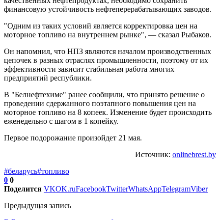
качественных нефтепродуктах, необходимо сохранить
финансовую устойчивость нефтеперерабатывающих заводов.
"Одним из таких условий является корректировка цен на
моторное топливо на внутреннем рынке", — сказал Рыбаков.
Он напомнил, что НПЗ являются началом производственных
цепочек в разных отраслях промышленности, поэтому от их
эффективности зависит стабильная работа многих
предприятий республики.
В "Белнефтехиме" ранее сообщили, что принято решение о
проведении сдержанного поэтапного повышения цен на
моторное топливо на 8 копеек. Изменение будет происходить
еженедельно с шагом в 1 копейку.
Первое подорожание произойдет 21 мая.
Источник:
onlinebrest.by
#беларусь
#топливо
0
0
Поделится
VK
OK.ru
Facebook
Twitter
WhatsApp
Telegram
Viber
Предыдущая запись