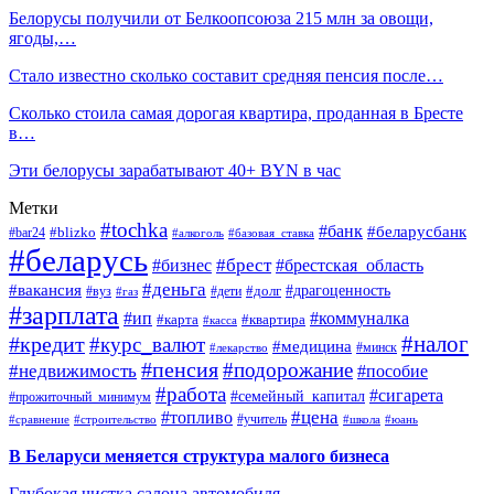
Белорусы получили от Белкоопсоюза 215 млн за овощи,
ягоды,…
Стало известно сколько составит средняя пенсия после…
Сколько стоила самая дорогая квартира, проданная в Бресте
в…
Эти белорусы зарабатывают 40+ BYN в час
Метки
#tochka
#банк
#беларусбанк
#blizko
#bar24
#алкоголь
#базовая_ставка
#беларусь
#брест
#брестская_область
#бизнес
#деньга
#вакансия
#драгоценность
#вуз
#дети
#долг
#газ
#зарплата
#ип
#коммуналка
#квартира
#карта
#касса
#налог
#кредит
#курс_валют
#медицина
#минск
#лекарство
#пенсия
#подорожание
#недвижимость
#пособие
#работа
#сигарета
#семейный_капитал
#прожиточный_минимум
#топливо
#цена
#учитель
#школа
#юань
#сравнение
#строительство
В Беларуси меняется структура малого бизнеса
Глубокая чистка салона автомобиля