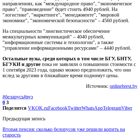
направлениях, как "международное право", "экономическое
право", "правоведение" будет стоить 4940 рублей. На
"логистике", "маркетинге", "менеджменте", "мировой
экономике", "экономической безопасности" – 4560 рублей.
На специальности "лингвистическое обеспечение
межкультурных коммуникаций" – 4040 рублей,
"информационные системы и технологии", а также
"управление информационными ресурсами" – 4440 рублей.
Остальные вузы, среди которых в том числе БГУ, БНТУ,
БГУКИ и другие
пока не заявляли о повышении стоимости с
1 сентября 2023 года, однако можно предположить, что они
вслед за другими в ближайшее время поднимут цены.
Источник:
onlinebrest.by
#беларусь
#вуз
0
3
Поделится
VK
OK.ru
Facebook
Twitter
WhatsApp
Telegram
Viber
Предыдущая запись
Вторая пенсия: сколько белорусов уже решили копить на
старость