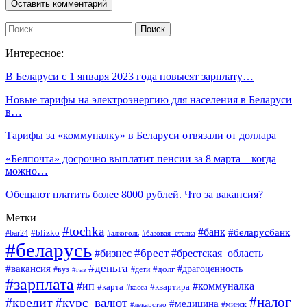
Интересное:
В Беларуси с 1 января 2023 года повысят зарплату…
Новые тарифы на электроэнергию для населения в Беларуси
в…
Тарифы за «коммуналку» в Беларуси отвязали от доллара
«Белпочта» досрочно выплатит пенсии за 8 марта – когда
можно…
Обещают платить более 8000 рублей. Что за вакансия?
Метки
#tochka
#банк
#беларусбанк
#blizko
#bar24
#алкоголь
#базовая_ставка
#беларусь
#брест
#брестская_область
#бизнес
#деньга
#вакансия
#драгоценность
#вуз
#дети
#долг
#газ
#зарплата
#ип
#коммуналка
#квартира
#карта
#касса
#налог
#кредит
#курс_валют
#медицина
#минск
#лекарство