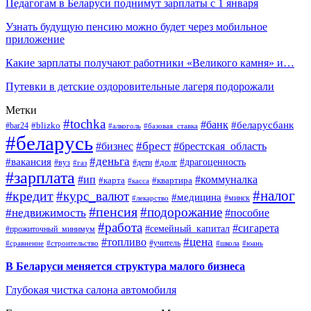
Педагогам в Беларуси поднимут зарплаты с 1 января
Узнать будущую пенсию можно будет через мобильное
приложение
Какие зарплаты получают работники «Великого камня» и…
Путевки в детские оздоровительные лагеря подорожали
Метки
#tochka
#банк
#беларусбанк
#blizko
#bar24
#алкоголь
#базовая_ставка
#беларусь
#брест
#брестская_область
#бизнес
#деньга
#вакансия
#драгоценность
#вуз
#дети
#долг
#газ
#зарплата
#ип
#коммуналка
#квартира
#карта
#касса
#налог
#кредит
#курс_валют
#медицина
#минск
#лекарство
#пенсия
#подорожание
#недвижимость
#пособие
#работа
#сигарета
#семейный_капитал
#прожиточный_минимум
#топливо
#цена
#учитель
#школа
#юань
#сравнение
#строительство
В Беларуси меняется структура малого бизнеса
Глубокая чистка салона автомобиля