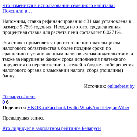
Что изменится в использовании семейного капитала?
Пояснили в…
Напомним, ставка рефинансирования с 31 мая установлена в
размере 9,75% годовых. Исходя из этого, среднедневная
процентная ставка для расчета пени составляет 0,0271%.
Эта ставка применяется при исполнении плательщиком
налогового обязательства в более поздние сроки по
сравнению с установленным налоговым законодательством, а
также за нарушение банком срока исполнения платежного
поручения на перечисление платежей в бюджет либо решения
налогового органа о взыскании налога, сбора (пошлины)
банку.
Источник:
onlinebrest.by
#беларусь
#пеня
0
6
Поделится
VK
OK.ru
Facebook
Twitter
WhatsApp
Telegram
Viber
Предыдущая запись
Кто лидирует в зарплатном рейтинге Беларуси