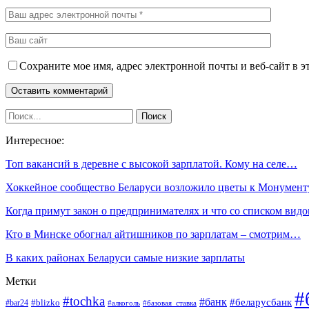
Сохраните мое имя, адрес электронной почты и веб-сайт в э
Интересное:
Топ вакансий в деревне с высокой зарплатой. Кому на селе…
Хоккейное сообщество Беларуси возложило цветы к Монумен
Когда примут закон о предпринимателях и что со списком вид
Кто в Минске обогнал айтишников по зарплатам – смотрим…
В каких районах Беларуси самые низкие зарплаты
Метки
#
#tochka
#банк
#беларусбанк
#blizko
#bar24
#алкоголь
#базовая_ставка