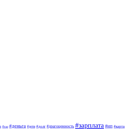
#зарплата
#деньга
#ип
#драгоценность
з
#дети
#долг
#карта
#газ