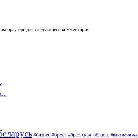
том браузере для следующего комментария.
ту…
ов…
беларусь
#брест
#брестская_область
#бизнес
#вакансия
#ву