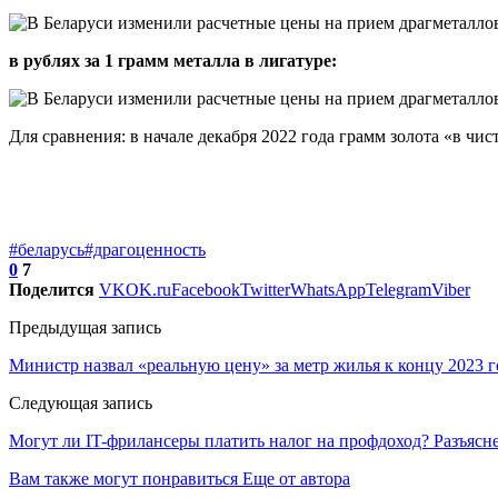
в рублях за 1 грамм металла в лигатуре:
Для сравнения: в начале декабря 2022 года грамм золота «в чисто
#беларусь
#драгоценность
0
7
Поделится
VK
OK.ru
Facebook
Twitter
WhatsApp
Telegram
Viber
Предыдущая запись
Министр назвал «реальную цену» за метр жилья к концу 2023 г
Следующая запись
Могут ли IT-фрилансеры платить налог на профдоход? Разъяс
Вам также могут понравиться
Еще от автора