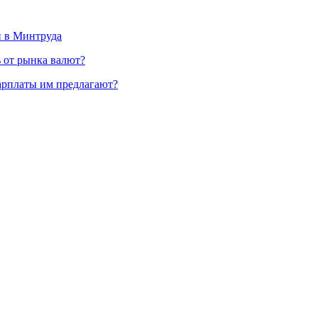
и в Минтруда
ь от рынка валют?
зарплаты им предлагают?