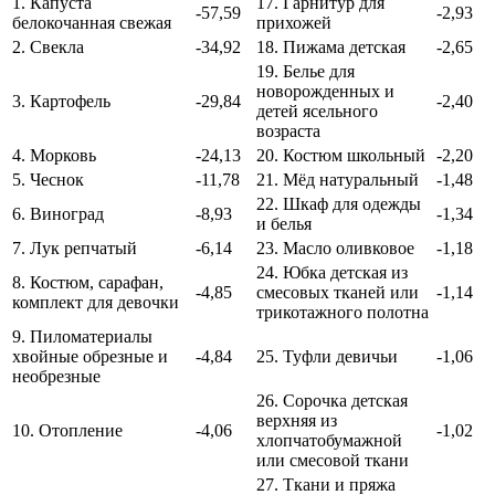
1. Капуста
17. Гарнитур для
-57,59
-2,93
белокочанная свежая
прихожей
2. Свекла
-34,92
18. Пижама детская
-2,65
19. Белье для
новорожденных и
3. Картофель
-29,84
-2,40
детей ясельного
возраста
4. Морковь
-24,13
20. Костюм школьный
-2,20
5. Чеснок
-11,78
21. Мёд натуральный
-1,48
22. Шкаф для одежды
6. Виноград
-8,93
-1,34
и белья
7. Лук репчатый
-6,14
23. Масло оливковое
-1,18
24. Юбка детская из
8. Костюм, сарафан,
-4,85
смесовых тканей или
-1,14
комплект для девочки
трикотажного полотна
9. Пиломатериалы
хвойные обрезные и
-4,84
25. Туфли девичьи
-1,06
необрезные
26. Сорочка детская
верхняя из
10. Отопление
-4,06
-1,02
хлопчатобумажной
или смесовой ткани
27. Ткани и пряжа