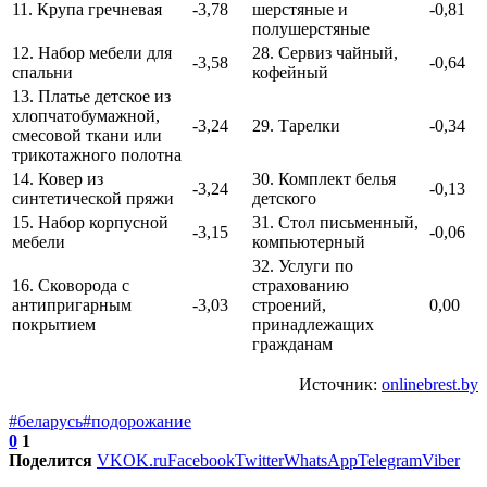
11. Крупа гречневая
-3,78
шерстяные и
-0,81
полушерстяные
12. Набор мебели для
28. Сервиз чайный,
-3,58
-0,64
спальни
кофейный
13. Платье детское из
хлопчатобумажной,
-3,24
29. Тарелки
-0,34
смесовой ткани или
трикотажного полотна
14. Ковер из
30. Комплект белья
-3,24
-0,13
синтетической пряжи
детского
15. Набор корпусной
31. Стол письменный,
-3,15
-0,06
мебели
компьютерный
32. Услуги по
16. Сковорода с
страхованию
антипригарным
-3,03
строений,
0,00
покрытием
принадлежащих
гражданам
Источник:
onlinebrest.by
#беларусь
#подорожание
0
1
Поделится
VK
OK.ru
Facebook
Twitter
WhatsApp
Telegram
Viber