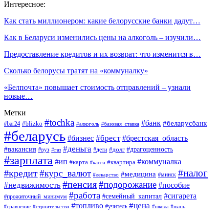
Интересное:
Как стать миллионером: какие белорусские банки дадут…
Как в Беларуси изменились цены на алкоголь – изучили…
Предоставление кредитов и их возврат: что изменится в…
Сколько белорусы тратят на «коммуналку»
«Белпочта» повышает стоимость отправлений – узнали
новые…
Метки
#tochka
#банк
#беларусбанк
#blizko
#bar24
#алкоголь
#базовая_ставка
#беларусь
#брест
#брестская_область
#бизнес
#деньга
#вакансия
#драгоценность
#вуз
#дети
#долг
#газ
#зарплата
#ип
#коммуналка
#квартира
#карта
#касса
#налог
#кредит
#курс_валют
#медицина
#минск
#лекарство
#пенсия
#подорожание
#недвижимость
#пособие
#работа
#сигарета
#семейный_капитал
#прожиточный_минимум
#топливо
#цена
#учитель
#школа
#юань
#сравнение
#строительство