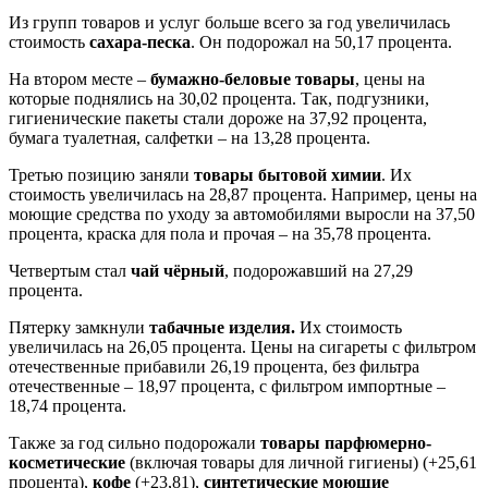
Из групп товаров и услуг больше всего за год увеличилась
стоимость
сахара-песка
. Он подорожал на 50,17 процента.
На втором месте –
бумажно-беловые товары
, цены на
которые поднялись на 30,02 процента. Так, подгузники,
гигиенические пакеты стали дороже на 37,92 процента,
бумага туалетная, салфетки – на 13,28 процента.
Третью позицию заняли
товары бытовой химии
. Их
стоимость увеличилась на 28,87 процента. Например, цены на
моющие средства по уходу за автомобилями выросли на 37,50
процента, краска для пола и прочая – на 35,78 процента.
Четвертым стал
чай чёрный
, подорожавший на 27,29
процента.
Пятерку замкнули
табачные изделия.
Их стоимость
увеличилась на 26,05 процента. Цены на сигареты с фильтром
отечественные прибавили 26,19 процента, без фильтра
отечественные – 18,97 процента, с фильтром импортные –
18,74 процента.
Также за год сильно подорожали
товары парфюмерно-
косметические
(включая товары для личной гигиены) (+25,61
процента),
кофе
(+23,81),
синтетические моющие