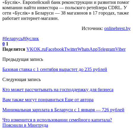
«Буслiк». Европейский банк реконструкции и развития помог
компании найти инвестора — польского ретейлера CDRL. У
сети «Буслiк» в Беларуси — 38 магазинов в 17 городах, также
работает интернет-магазин.
Источник:
onlinebrest.by
#беларусь
#буслик
0
1
Поделится
VK
OK.ru
Facebook
Twitter
WhatsApp
Telegram
Viber
Предыдущая запись
Базовая ставка с 1 сентября вырастет до 235 рублей
Следующая запись
Кто может рассчитывать на господдержку для бизнеса
Вам также могут понравиться
Еще от автора
Минимальная зарплата в Беларуси с 1 января — 726 рублей
Что изменится в использовании семейного капитала?
Пояснили в Минтруда