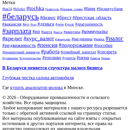
Метки
#tochka
#банк
#беларусбанк
#blizko
#bar24
#алкоголь
#базовая_ставка
#беларусь
#брест
#брестская_область
#бизнес
#деньга
#вакансия
#драгоценность
#вуз
#дети
#долг
#газ
#зарплата
#ип
#коммуналка
#квартира
#карта
#касса
#налог
#кредит
#курс_валют
#медицина
#минск
#лекарство
#пенсия
#подорожание
#недвижимость
#пособие
#работа
#сигарета
#семейный_капитал
#прожиточный_минимум
#топливо
#цена
#учитель
#школа
#юань
#сравнение
#строительство
В Беларуси меняется структура малого бизнеса
Глубокая чистка салона автомобиля
Где
купить анализатор молока
в Минске.
© 2026 - Оборудование промышленности и сельского
хозяйства. Все права защищены.
Любое копирование материалов с нашего ресурса разрешается
только с обратной активной ссылкой на страницу статьи.
Все материалы опубликованные на сайте взяты с открытых
источников и других порталов интернета, все права на
авторство принадлежат их законным владельцам.