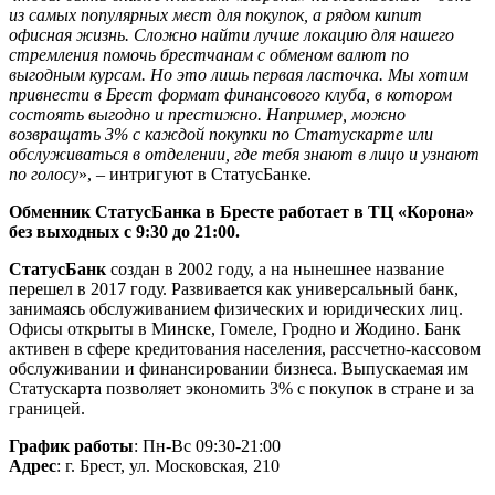
из самых популярных мест для покупок, а рядом кипит
офисная жизнь. Сложно найти лучше локацию для нашего
стремления помочь брестчанам с обменом валют по
выгодным курсам. Но это лишь первая ласточка. Мы хотим
привнести в Брест формат финансового клуба, в котором
состоять выгодно и престижно. Например, можно
возвращать 3% с каждой покупки по Статускарте или
обслуживаться в отделении, где тебя знают в лицо и узнают
по голосу
», – интригуют в СтатусБанке.
Обменник СтатусБанка в Бресте работает в ТЦ «Корона»
без выходных с 9:30 до 21:00.
СтатусБанк
создан в 2002 году, а на нынешнее название
перешел в 2017 году. Развивается как универсальный банк,
занимаясь обслуживанием физических и юридических лиц.
Офисы открыты в Минске, Гомеле, Гродно и Жодино. Банк
активен в сфере кредитования населения, рассчетно-кассовом
обслуживании и финансировании бизнеса. Выпускаемая им
Статускарта позволяет экономить 3% с покупок в стране и за
границей.
График работы
: Пн-Вс 09:30-21:00
Адрес
: г. Брест, ул. Московская, 210