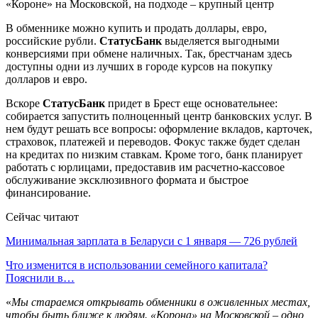
В обменнике можно купить и продать доллары, евро,
российские рубли.
СтатусБанк
выделяется выгодными
конверсиями при обмене наличных. Так, брестчанам здесь
доступны одни из лучших в городе курсов на покупку
долларов и евро.
Вскоре
СтатусБанк
придет в Брест еще основательнее:
собирается запустить полноценный центр банковских услуг. В
нем будут решать все вопросы: оформление вкладов, карточек,
страховок, платежей и переводов. Фокус также будет сделан
на кредитах по низким ставкам. Кроме того, банк планирует
работать с юрлицами, предоставив им расчетно-кассовое
обслуживание эксклюзивного формата и быстрое
финансирование.
Сейчас читают
Минимальная зарплата в Беларуси с 1 января — 726 рублей
Что изменится в использовании семейного капитала?
Пояснили в…
«
Мы стараемся открывать обменники в оживленных местах,
чтобы быть ближе к людям. «Корона» на Московской – одно