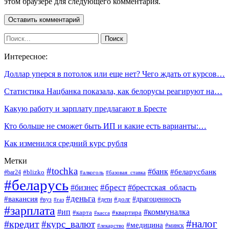
этом браузере для следующего комментария.
Интересное:
Доллар уперся в потолок или еще нет? Чего ждать от курсов…
Статистика Нацбанка показала, как белорусы реагируют на…
Какую работу и зарплату предлагают в Бресте
Кто больше не сможет быть ИП и какие есть варианты:…
Как изменился средний курс рубля
Метки
#tochka
#банк
#беларусбанк
#blizko
#bar24
#алкоголь
#базовая_ставка
#беларусь
#брест
#брестская_область
#бизнес
#деньга
#вакансия
#драгоценность
#вуз
#дети
#долг
#газ
#зарплата
#ип
#коммуналка
#квартира
#карта
#касса
#налог
#кредит
#курс_валют
#медицина
#минск
#лекарство