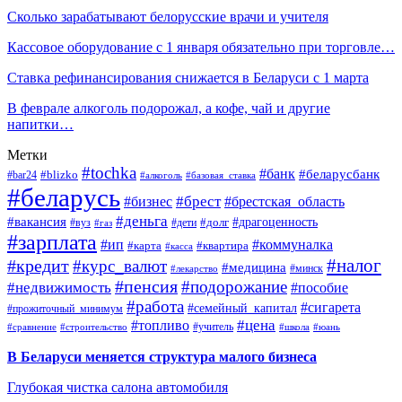
Сколько зарабатывают белорусские врачи и учителя
Кассовое оборудование с 1 января обязательно при торговле…
Ставка рефинансирования снижается в Беларуси с 1 марта
В феврале алкоголь подорожал, а кофе, чай и другие
напитки…
Метки
#tochka
#банк
#беларусбанк
#blizko
#bar24
#алкоголь
#базовая_ставка
#беларусь
#брест
#брестская_область
#бизнес
#деньга
#вакансия
#драгоценность
#вуз
#дети
#долг
#газ
#зарплата
#ип
#коммуналка
#квартира
#карта
#касса
#налог
#кредит
#курс_валют
#медицина
#минск
#лекарство
#пенсия
#подорожание
#недвижимость
#пособие
#работа
#сигарета
#семейный_капитал
#прожиточный_минимум
#топливо
#цена
#учитель
#школа
#юань
#сравнение
#строительство
В Беларуси меняется структура малого бизнеса
Глубокая чистка салона автомобиля