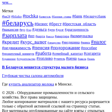
чем…
Метки
#tochka
#банк
#беларусбанк
#blizko
#bar24
#алкоголь
#базовая_ставка
#беларусь
#брест
#брестская_область
#бизнес
#деньга
#вакансия
#драгоценность
#вуз
#дети
#долг
#газ
#зарплата
#ип
#коммуналка
#квартира
#карта
#касса
#налог
#кредит
#курс_валют
#медицина
#минск
#лекарство
#пенсия
#подорожание
#недвижимость
#пособие
#работа
#сигарета
#семейный_капитал
#прожиточный_минимум
#топливо
#цена
#учитель
#школа
#юань
#сравнение
#строительство
В Беларуси меняется структура малого бизнеса
Глубокая чистка салона автомобиля
Где
купить анализатор молока
в Минске.
© 2026 - Оборудование промышленности и сельского
хозяйства. Все права защищены.
Любое копирование материалов с нашего ресурса разрешается
только с обратной активной ссылкой на страницу статьи.
Все материалы опубликованные на сайте взяты с открытых