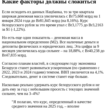
Какие факторы должны сложиться
Если исходить из данных Нацбанка, то за три квартала
широкая денежная масса увеличилась с Br75,668 млрд на 1
января 2024 года до Br81,845 млрд (на 8,16%). Курс
белорусского рубля за это время упал с Br3,1775 до Br3,2163
за $1 (-1,22%).
Но есть еще один показатель – денежная масса в
национальном определении (М2). Все наличные деньги и
депозиты физических и юридических лиц. Эта цифра за 9
месяцев увеличилась куда сильнее – на 18,88%, с Br40,238 до
Br47,835 млрд.
Согласно планам властей, в следующем году экономика
Беларуси станет развиваться ускоренным (по сравнению с
2022, 2023 и 2024 годами) темпом. ВВП увеличится на 4,1%.
Следовательно, денег в системе станет еще больше.
Насколько реально удержать курс белорусского рубля и не
дать ему за год с небольшим просесть с текущих значений
сильнее, чем на 3–4%?
"Я полагаю, что курс, определенный в качестве
среднего значения на 2025 год, – вполне