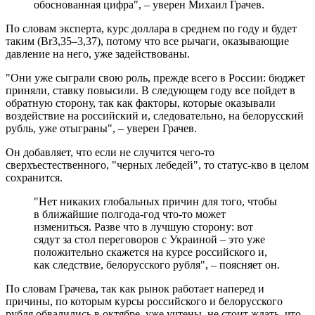
обоснованная цифра", – уверен Михаил Грачев.
По словам эксперта, курс доллара в среднем по году и будет
таким (Br3,35–3,37), потому что все рычаги, оказывающие
давление на него, уже задействованы.
"Они уже сыграли свою роль, прежде всего в России: бюджет
приняли, ставку повысили. В следующем году все пойдет в
обратную сторону, так как факторы, которые оказывали
воздействие на российский и, следовательно, на белорусский
рубль, уже отыграны", – уверен Грачев.
Он добавляет, что если не случится чего-то
сверхъестественного, "черных лебедей", то статус-кво в целом
сохранится.
"Нет никаких глобальных причин для того, чтобы
в ближайшие полгода-год что-то может
измениться. Разве что в лучшую сторону: вот
сядут за стол переговоров с Украиной – это уже
положительно скажется на курсе российского и,
как следствие, белорусского рубля", – поясняет он.
По словам Грачева, так как рынок работает наперед и
причины, по которым курсы российского и белорусского
рубля обвалились в октябре, уже учтены, не стоит ждать, что