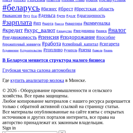
#bar24
#алкоголь
#базовая_ставка
#беларусь
#брест
#брестская_область
#бизнес
#деньга
#вакансия
#драгоценность
#вуз
#дети
#долг
#газ
#зарплата
#ип
#коммуналка
#квартира
#карта
#касса
#налог
#кредит
#курс_валют
#медицина
#минск
#лекарство
#пенсия
#подорожание
#недвижимость
#пособие
#работа
#сигарета
#семейный_капитал
#прожиточный_минимум
#топливо
#цена
#учитель
#школа
#юань
#сравнение
#строительство
В Беларуси меняется структура малого бизнеса
Глубокая чистка салона автомобиля
Где
купить анализатор молока
в Минске.
© 2026 - Оборудование промышленности и сельского
хозяйства. Все права защищены.
Любое копирование материалов с нашего ресурса разрешается
только с обратной активной ссылкой на страницу статьи.
Все материалы опубликованные на сайте взяты с открытых
источников и других порталов интернета, все права на
авторство принадлежат их законным владельцам.
Sign in