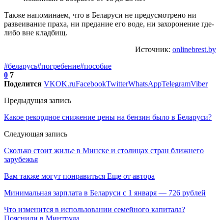
Также напоминаем, что в Беларуси не предусмотрено ни
развеивание праха, ни предание его воде, ни захоронение где-
либо вне кладбищ.
Источник:
onlinebrest.by
#беларусь
#погребение
#пособие
0
7
Поделится
VK
OK.ru
Facebook
Twitter
WhatsApp
Telegram
Viber
Предыдущая запись
Какое рекордное снижение цены на бензин было в Беларуси?
Следующая запись
Сколько стоит жилье в Минске и столицах стран ближнего
зарубежья
Вам также могут понравиться
Еще от автора
Минимальная зарплата в Беларуси с 1 января — 726 рублей
Что изменится в использовании семейного капитала?
Пояснили в Минтруда