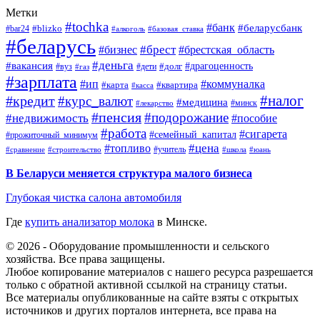
Метки
#tochka
#банк
#беларусбанк
#blizko
#bar24
#алкоголь
#базовая_ставка
#беларусь
#брест
#брестская_область
#бизнес
#деньга
#вакансия
#драгоценность
#вуз
#дети
#долг
#газ
#зарплата
#ип
#коммуналка
#квартира
#карта
#касса
#налог
#кредит
#курс_валют
#медицина
#минск
#лекарство
#пенсия
#подорожание
#недвижимость
#пособие
#работа
#сигарета
#семейный_капитал
#прожиточный_минимум
#топливо
#цена
#учитель
#школа
#юань
#сравнение
#строительство
В Беларуси меняется структура малого бизнеса
Глубокая чистка салона автомобиля
Где
купить анализатор молока
в Минске.
© 2026 - Оборудование промышленности и сельского
хозяйства. Все права защищены.
Любое копирование материалов с нашего ресурса разрешается
только с обратной активной ссылкой на страницу статьи.
Все материалы опубликованные на сайте взяты с открытых
источников и других порталов интернета, все права на