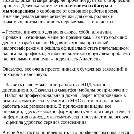
Новополоцка из мира цифр не прочь погрузится в творческий
процесс. Девушка занимается
плетением из бисера
и
мыловарением
в свободное от основной работы время.
Вначале делала милые безделушки для себя, родных и
знакомых, потом появились первые заказы и клиенты.
– Ремесленничество для меня скорее хобби для души.
Продажи – сезонные. Чаще по праздникам. Так что больших
денег не зарабатываю. Недавно я узнала про новый
налоговый режим и решила официально стать плательщиком
налога на профдоход, чтобы не возникло в будущем проблем с
налоговыми органами, – поделилась Анастасия.
Оказалось все очень просто: никаких бумажных заявлений и
походов в налоговую.
– Заявить о своем желании работать с НПД можно
дистанционно. Скачала на смартфон
мобильное приложение
«Налог на профессиональный доход», зарегистрировалась в
нем и автоматически уведомила МНС о том, что начинаю
работать как ремесленник. В приложении видны все
операции, здесь же можно формировать чек для покупателя, а
информация о доходах автоматически поступает в налоговую,
– оценила удобство сервиса собеседница.
А еще Анастасию привлекло то, что профналогом облагается