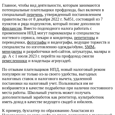
Главное, чтобы вид деятельности, которым занимаются
потенциальные плательщики профдохода, был включен в
специальный
перечень
, утвержденный постановлением
правительства от 8 декабря 2022 г. №851, состоящий из 7
пунктов и ряда подпунктов, который позже дополнили
фрилансом
. Вместо подоходного налога работать с
применением НПД могут парикмахеры и специалисты
ногтевого сервиса, пекари и кондитеры,
репетиторы
и
переводчики,
фотографы
и видеографы, ведущие торжеств и
специалисты по изготовлению одежды/обуви,
SMM-
менеджеры
и разработчики веб-сайтов, штукатуры, маляры и
др. А с 1 июля 2023 г. перейти на профдоход смогли
ремесленники
и владельцы агроусадеб.
По отзывам плательщиков НПД, новый налоговый режим
популярен не только из-за своего удобства, выгодных
налоговых ставок и налогового вычета, удаленной
постановки на налоговый учет. Пользоваться им не
возбраняется в качестве подработки при наличии постоянного
места работы. Школьный учитель может получать
дополнительный заработок как репетитор, культработник
иметь доход в качестве ведущего свадеб и юбилеев.
К примеру, бухгалтер по образованию Анастасия из