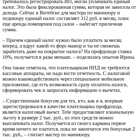
требовалось регистрировать ИП, могли уплачивать единый
налог. Это была фиксированная сумма, которая не зависела от
дохода. Сейчас в Витебске для мастера по маникюру и
педикюру единый налог составляет 312 руб. в месяц, плюс
еще аренда помещения под салон – набегает приличная
сумма.
– Причем единый налог нужно было уплатить за месяц
вперед, а вдруг какой-то форс-мажор и ты не сможешь
заработать даже на покрытие налога? На профдоходе ставка
10%, получается в разы меньше, – поделилась опытом Ирина.
Она также отметила, что плательщикам НПД не требуются
кассовые аппараты, не надо вести отчетность. С налоговой
можно взаимодействовать через специальное мобильное
приложение, где есть возможность сразу оплатить налоги,
сформировать чек и запросить информацию о вычетах.
– Существенным бонусом для тех, кто, как и я, впервые
зарегистрировался в качестве плательщика профдохода,
является налоговый вычет. Тебе предоставляют изначальную
льготу в размере 2 тыс. руб., из этих средств можно
выплачивать налог. Получается из своего кармана первое
время ничего не платится, пока не закончатся эти бонусные 2
тыс. руб., – считает мастер по маникюру.