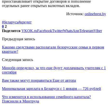
приостанавливает открытие договоров и пополнение
отдельных ранее открытых валютных вкладов.
Источник:
onlinebrest.by
#беларусь
#кредит
0
2
Поделится
VK
OK.ru
Facebook
Twitter
WhatsApp
Telegram
Viber
Предыдущая запись
Какими средствами располагали белорусские семьи в первом
квартале?
Следующая запись
Минобр определил, за что еще будут доплачивать учителям с 1
сентября
Вам также могут понравиться
Еще от автора
Минимальная зарплата в Беларуси с 1 января — 726 рублей
Что изменится в использовании семейного капитала?
Пояснили в Минтруда