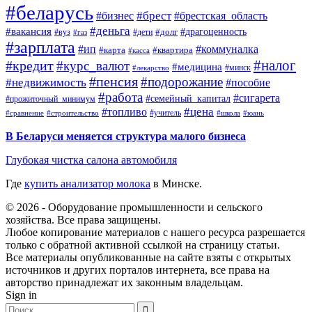
#беларусь
#брест
#брестская_область
#бизнес
#деньга
#вакансия
#драгоценность
#вуз
#дети
#долг
#газ
#зарплата
#ип
#коммуналка
#квартира
#карта
#касса
#налог
#кредит
#курс_валют
#медицина
#минск
#лекарство
#пенсия
#подорожание
#недвижимость
#пособие
#работа
#сигарета
#семейный_капитал
#прожиточный_минимум
#топливо
#цена
#учитель
#школа
#юань
#сравнение
#строительство
В Беларуси меняется структура малого бизнеса
Глубокая чистка салона автомобиля
Где
купить анализатор молока
в Минске.
© 2026 - Оборудование промышленности и сельского
хозяйства. Все права защищены.
Любое копирование материалов с нашего ресурса разрешается
только с обратной активной ссылкой на страницу статьи.
Все материалы опубликованные на сайте взяты с открытых
источников и других порталов интернета, все права на
авторство принадлежат их законным владельцам.
Sign in