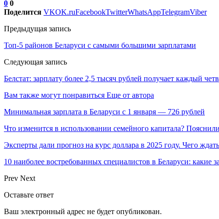
0
0
Поделится
VK
OK.ru
Facebook
Twitter
WhatsApp
Telegram
Viber
Предыдущая запись
Топ-5 районов Беларуси с самыми большими зарплатами
Следующая запись
Белстат: зарплату более 2,5 тысяч рублей получает каждый чет
Вам также могут понравиться
Еще от автора
Минимальная зарплата в Беларуси с 1 января — 726 рублей
Что изменится в использовании семейного капитала? Пояснил
Эксперты дали прогноз на курс доллара в 2025 году. Чего ждат
10 наиболее востребованных специалистов в Беларуси: какие 
Prev
Next
Оставьте ответ
Ваш электронный адрес не будет опубликован.