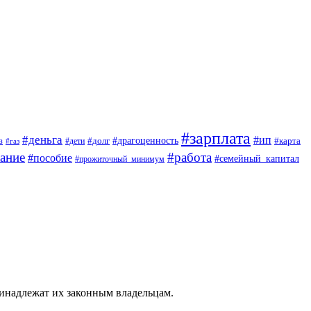
#зарплата
#деньга
#ип
#драгоценность
з
#дети
#долг
#карта
#газ
ание
#работа
#пособие
#семейный_капитал
#прожиточный_минимум
ринадлежат их законным владельцам.