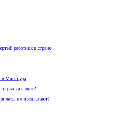
вертый работник в стране
и в Минтруда
ь от рынка валют?
зарплаты им предлагают?