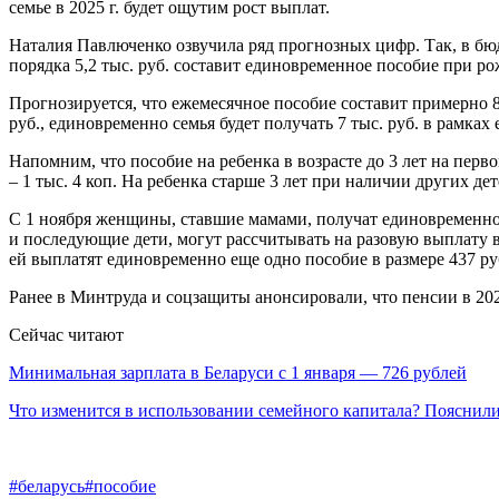
семье в 2025 г. будет ощутим рост выплат.
Наталия Павлюченко озвучила ряд прогнозных цифр. Так, в бюд
порядка 5,2 тыс. руб. составит единовременное пособие при р
Прогнозируется, что ежемесячное пособие составит примерно 8
руб., единовременно семья будет получать 7 тыс. руб. в рамках
Напомним, что пособие на ребенка в возрасте до 3 лет на перво
– 1 тыс. 4 коп. На ребенка старше 3 лет при наличии других де
С 1 ноября женщины, ставшие мамами, получат единовременное 
и последующие дети, могут рассчитывать на разовую выплату в 
ей выплатят единовременно еще одно пособие в размере 437 руб
Ранее в Минтруда и соцзащиты анонсировали, что пенсии в 202
Сейчас читают
Минимальная зарплата в Беларуси с 1 января — 726 рублей
Что изменится в использовании семейного капитала? Пояснил
#беларусь
#пособие