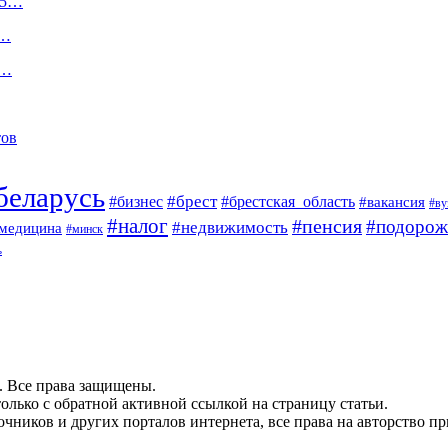
25…
е…
м…
тов
беларусь
#брест
#брестская_область
#бизнес
#вакансия
#ву
#налог
#пенсия
#подорож
#недвижимость
медицина
#минск
ь
. Все права защищены.
олько с обратной активной ссылкой на страницу статьи.
чников и других порталов интернета, все права на авторство п