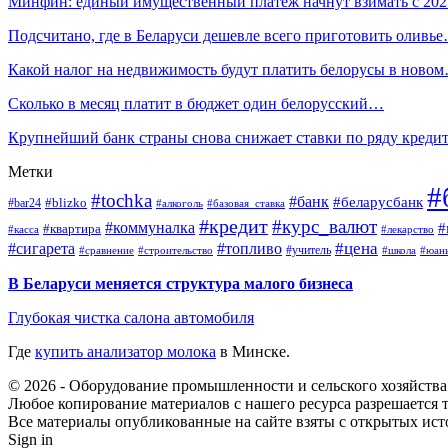
Минфин: единый имущественный платеж начнут взимать с 20
Подсчитано, где в Беларуси дешевле всего приготовить оливь
Какой налог на недвижимость будут платить белорусы в ново
Сколько в месяц платит в бюджет один белорусский…
Крупнейший банк страны снова снижает ставки по ряду креди
Метки
#
#tochka
#банк
#беларусбанк
#blizko
#bar24
#алкоголь
#базовая_ставка
#кредит
#курс_валют
#коммуналка
#
#квартира
#касса
#лекарство
#топливо
#цена
#сигарета
#учитель
#школа
#юан
#сравнение
#строительство
В Беларуси меняется структура малого бизнеса
Глубокая чистка салона автомобиля
Где
купить анализатор молока
в Минске.
© 2026 - Оборудование промышленности и сельского хозяйства
Любое копирование материалов с нашего ресурса разрешается т
Все материалы опубликованные на сайте взяты с открытых исто
Sign in