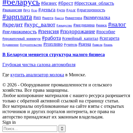
#беларусь
#брест
#брестская_область
#бизнес
#деньга
#вакансия
#драгоценность
#вуз
#дети
#долг
#газ
#зарплата
#ип
#коммуналка
#квартира
#карта
#касса
#налог
#кредит
#курс_валют
#медицина
#минск
#лекарство
#пенсия
#подорожание
#недвижимость
#пособие
#работа
#сигарета
#семейный_капитал
#прожиточный_минимум
#топливо
#цена
#учитель
#школа
#юань
#сравнение
#строительство
В Беларуси меняется структура малого бизнеса
Глубокая чистка салона автомобиля
Где
купить анализатор молока
в Минске.
© 2026 - Оборудование промышленности и сельского
хозяйства. Все права защищены.
Любое копирование материалов с нашего ресурса разрешается
только с обратной активной ссылкой на страницу статьи.
Все материалы опубликованные на сайте взяты с открытых
источников и других порталов интернета, все права на
авторство принадлежат их законным владельцам.
Sign in