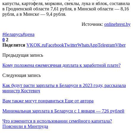
капусты, картофеля, моркови, свеклы, лука и яблок, составила
в Гродненской области 7,61 рубля, в Минской области — 8,16
рубля, а в Минске — 9,4 рубля.
Источник:
onlinebrest.by
#беларусь
#цена
0
2
Поделится
VK
OK.ru
Facebook
Twitter
WhatsApp
Telegram
Viber
Предыдущая запись
Кому положена ежемесячная доплата к заработной плате?
Следующая запись
Как будут расти зарплаты в Беларуси в 2023 году, рассказала
министр Костевич
Вам также могут понравиться
Еще от автора
Минимальная зарплата в Беларуси с 1 января — 726 рублей
Что изменится в использовании семейного капитала?
Пояснили в Минтруда