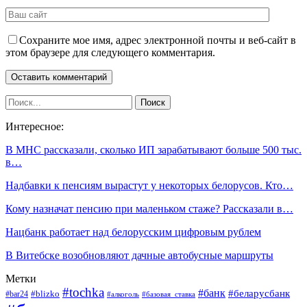
Сохраните мое имя, адрес электронной почты и веб-сайт в
этом браузере для следующего комментария.
Интересное:
В МНС рассказали, сколько ИП зарабатывают больше 500 тыс.
в…
Надбавки к пенсиям вырастут у некоторых белорусов. Кто…
Кому назначат пенсию при маленьком стаже? Рассказали в…
Нацбанк работает над белорусским цифровым рублем
В Витебске возобновляют дачные автобусные маршруты
Метки
#tochka
#банк
#беларусбанк
#blizko
#bar24
#алкоголь
#базовая_ставка