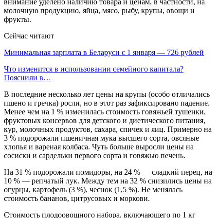
внимание уделено наличию товара и ценам, в частности, на
молочную продукцию, яйца, мясо, рыбу, крупы, овощи и
фрукты.
Сейчас читают
Минимальная зарплата в Беларуси с 1 января — 726 рублей
Что изменится в использовании семейного капитала?
Пояснили в…
В последние несколько лет цены на крупы (особо отличались
пшено и гречка) росли, но в этот раз зафиксировано падение.
Менее чем на 1 % изменилась стоимость говяжьей тушенки,
фруктовых консервов для детского и диетического питания,
кур, молочных продуктов, сахара, спичек и яиц. Примерно на
3 % подорожали пшеничная мука высшего сорта, овсяные
хлопья и вареная колбаса. Чуть больше выросли цены на
сосиски и сардельки первого сорта и говяжью печень.
На 31 % подорожали помидоры, на 24 % — сладкий перец, на
10 % — репчатый лук. Между тем на 32 % снизились цены на
огурцы, картофель (3 %), чеснок (1,5 %). Не менялась
стоимость бананов, цитрусовых и моркови.
Стоимость плодоовощного набора, включающего по 1 кг