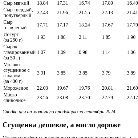
Сыр мягкий
18.84
17.31
16.74
17.89
16.40
Сыр твердый,
22.43
21.96
21.55
22.13
21.41
полутвердый
Сыр
17.71
17.17
18.24
17.67
17.70
плавленый
Йогурт
1.93
1.88
2.11
1.85
1.90
(за 250 г)
Сырок
глазированный
1.07
1.09
0.98
1.14
1.06
(за 50 г)
Молоко
сгущенное с
3.91
3.85
3.85
3.79
3.89
сахаром
(за 400 г)
Мороженое
22.03
19.67
19.76
20.81
21.60
Масло
23.56
23.08
23.70
22.79
22.17
сливочное
Сводка цен на молочную продукцию за сентябрь 2024
Сгущенка дешевле, а масло дороже
Молоко и кефир за последние годы сильно не подорожало, а