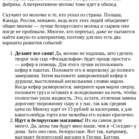
фабрика. Альтернативное молоко тоже идет в обиход.
Скучают по молочке и те, кто уехал из страны. Польша,
Канада, Россия, неважно, ведь всех этих людей объединяет
общее мнение — лучше белорусского молока и сырков они
нигде не пробовали. Многие, кто переехал, даже не пытаются
найти какую-то альтернативу, поэтому для них есть два
варианта развития событий:
Делают все сами!
Да, молоко не надоишь, зато сделать
творог или сыр «Филадельфия» будет проще простого
— кефир в помощь. Для этого лучше использовать
кефир в пакетах. Положите его в морозилку до полного
замерзания. Затем выложите замороженный кефир в
дуршлаг, выстеленный несколькими слоями марли.
Когда кефир разморозится, заверните края марли сверху,
положите груз и оставьте в холодильнике на ночь, чтобы
полностью ушла жидкость. Это, кстати, отличная замена
дорогому творожному сыру и у нас, так как средняя
цена по Минску идет от 15 рублей за килограмм, а для
какого-нибудь торта или чизкейка его нужно прилично.
Идут в белорусские магазины!
Их на самом деле
много. Да, цены там будут явно выше, чем в «Соседях» у
дома. Зато оно свое, белорусское. Вот так, например,
выглядит белорусский магазин в Грузии, Батуми.