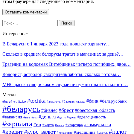
этом браузере для следующего комментария.
Интересное:
В Беларуси с 1 января 2023 года повысят зарплату…
Сколько в среднем белорусы тратят в магазинах за день?…
Трагедии на водоёмах Витебщины: четвёро погибших, двое…
Колорист, астролог, смотритель заботы: сколько готовы…
МНС рассказало, в каком случае не нужно платить налог с…
Метки
#tochka
#банк
#беларусбанк
#blizko
#bar24
#алкоголь
#базовая_ставка
#беларусь
#брест
#брестская_область
#бизнес
#деньга
#вакансия
#драгоценность
#вуз
#дети
#долг
#газ
#зарплата
#ип
#коммуналка
#квартира
#карта
#касса
#налог
#кредит
#курс_валют
#медицина
#минск
#лекарство