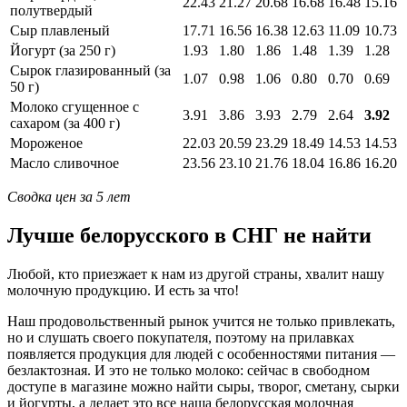
22.43
21.27
20.68
16.68
16.48
15.16
полутвердый
Сыр плавленый
17.71
16.56
16.38
12.63
11.09
10.73
Йогурт (за 250 г)
1.93
1.80
1.86
1.48
1.39
1.28
Сырок глазированный (за
1.07
0.98
1.06
0.80
0.70
0.69
50 г)
Молоко сгущенное с
3.91
3.86
3.93
2.79
2.64
3.92
сахаром (за 400 г)
Мороженое
22.03
20.59
23.29
18.49
14.53
14.53
Масло сливочное
23.56
23.10
21.76
18.04
16.86
16.20
Сводка цен за 5 лет
Лучше белорусского в СНГ не найти
Любой, кто приезжает к нам из другой страны, хвалит нашу
молочную продукцию. И есть за что!
Наш продовольственный рынок учится не только привлекать,
но и слушать своего покупателя, поэтому на прилавках
появляется продукция для людей с особенностями питания —
безлактозная. И это не только молоко: сейчас в свободном
доступе в магазине можно найти сыры, творог, сметану, сырки
и йогурты, а делает это все наша белорусская молочная