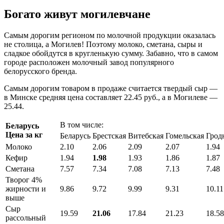
Богато живут могилевчане
Самым дорогим регионом по молочной продукции оказалась
не столица, а Могилев! Поэтому молоко, сметана, сыры и
сладкое обойдутся в кругленькую сумму. Забавно, что в самом
городе расположен молочный завод популярного
белорусского бренда.
Самым дорогим товаром в продаже считается твердый сыр —
в Минске средняя цена составляет 22.45 руб., а в Могилеве —
25.44.
В том числе:
Беларусь
Цена за кг
Беларусь
Брестская
Витебская
Гомельская
Грод
Молоко
2.10
2.06
2.09
2.07
1.94
Кефир
1.94
1.98
1.93
1.86
1.87
Сметана
7.57
7.34
7.08
7.13
7.48
Творог 4%
жирности и
9.86
9.72
9.99
9.31
10.11
выше
Сыр
19.59
21.06
17.84
21.23
18.58
рассольный