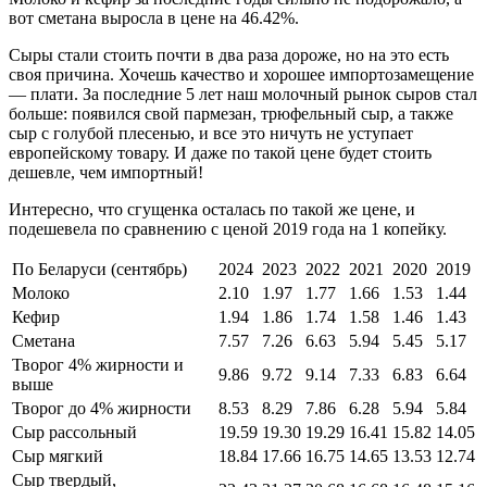
вот сметана выросла в цене на 46.42%.
Сыры стали стоить почти в два раза дороже, но на это есть
своя причина. Хочешь качество и хорошее импортозамещение
— плати. За последние 5 лет наш молочный рынок сыров стал
больше: появился свой пармезан, трюфельный сыр, а также
сыр с голубой плесенью, и все это ничуть не уступает
европейскому товару. И даже по такой цене будет стоить
дешевле, чем импортный!
Интересно, что сгущенка осталась по такой же цене, и
подешевела по сравнению с ценой 2019 года на 1 копейку.
По Беларуси (сентябрь)
2024
2023
2022
2021
2020
2019
Молоко
2.10
1.97
1.77
1.66
1.53
1.44
Кефир
1.94
1.86
1.74
1.58
1.46
1.43
Сметана
7.57
7.26
6.63
5.94
5.45
5.17
Творог 4% жирности и
9.86
9.72
9.14
7.33
6.83
6.64
выше
Творог до 4% жирности
8.53
8.29
7.86
6.28
5.94
5.84
Сыр рассольный
19.59
19.30
19.29
16.41
15.82
14.05
Сыр мягкий
18.84
17.66
16.75
14.65
13.53
12.74
Сыр твердый,