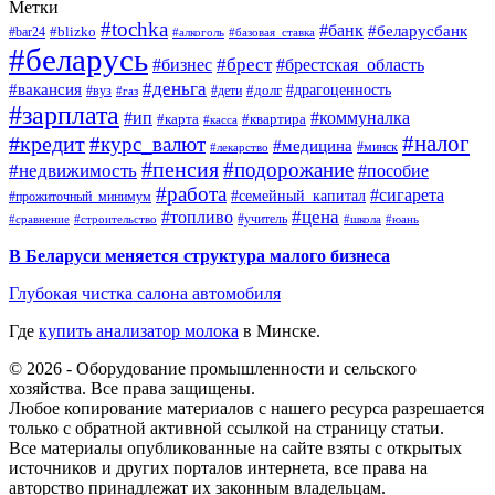
Метки
#tochka
#банк
#беларусбанк
#blizko
#bar24
#алкоголь
#базовая_ставка
#беларусь
#брест
#брестская_область
#бизнес
#деньга
#вакансия
#драгоценность
#вуз
#дети
#долг
#газ
#зарплата
#ип
#коммуналка
#квартира
#карта
#касса
#налог
#кредит
#курс_валют
#медицина
#минск
#лекарство
#пенсия
#подорожание
#недвижимость
#пособие
#работа
#сигарета
#семейный_капитал
#прожиточный_минимум
#топливо
#цена
#учитель
#школа
#юань
#сравнение
#строительство
В Беларуси меняется структура малого бизнеса
Глубокая чистка салона автомобиля
Где
купить анализатор молока
в Минске.
© 2026 - Оборудование промышленности и сельского
хозяйства. Все права защищены.
Любое копирование материалов с нашего ресурса разрешается
только с обратной активной ссылкой на страницу статьи.
Все материалы опубликованные на сайте взяты с открытых
источников и других порталов интернета, все права на
авторство принадлежат их законным владельцам.