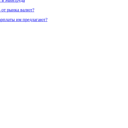
и в Минтруда
ь от рынка валют?
зарплаты им предлагают?