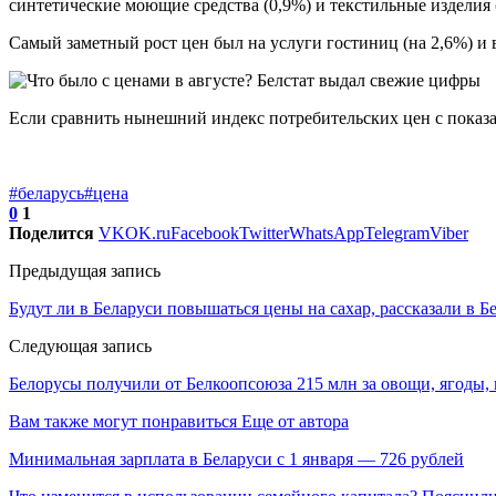
синтетические моющие средства (0,9%) и текстильные изделия 
Самый заметный рост цен был на услуги гостиниц (на 2,6%) и 
Если сравнить нынешний индекс потребительских цен с показат
#беларусь
#цена
0
1
Поделится
VK
OK.ru
Facebook
Twitter
WhatsApp
Telegram
Viber
Предыдущая запись
Будут ли в Беларуси повышаться цены на сахар, рассказали в 
Следующая запись
Белорусы получили от Белкоопсоюза 215 млн за овощи, ягоды,
Вам также могут понравиться
Еще от автора
Минимальная зарплата в Беларуси с 1 января — 726 рублей