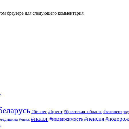
том браузере для следующего комментария.
…
беларусь
#брест
#брестская_область
#бизнес
#вакансия
#ву
#налог
#пенсия
#подорож
#недвижимость
медицина
#минск
ь