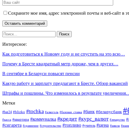
Сохраните мое имя, адрес электронной почты и веб-сайт в э
Интересное:
Как подготовиться к Новому году и не спустить на это всю…
Почему в Бресте квадратный метр дороже, чем в других…
В сентябре в Беларуси повысят пенсии
Какую работу и зарплату предлагают в Бресте. Обзор вакансий
Штрафы и пошлины. Что изменилось в результате увеличения
Метки
#
#tochka
#банк
#беларусбанк
#blizko
#bar24
#алкоголь
#базовая_ставка
#кредит
#курс_валют
#коммуналка
#
#квартира
#касса
#лекарство
#топливо
#цена
#сигарета
#учитель
#школа
#юан
#сравнение
#строительство