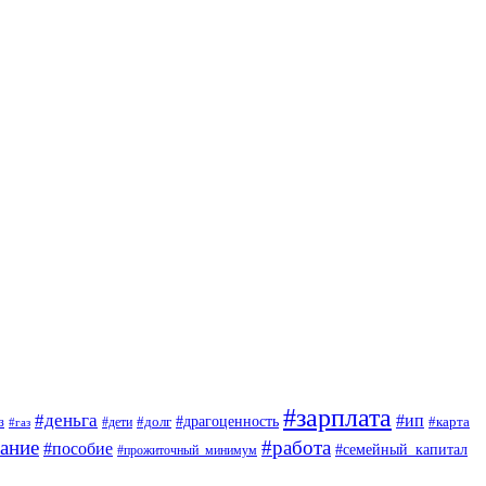
#зарплата
#деньга
#ип
#драгоценность
з
#дети
#долг
#карта
#газ
ание
#работа
#пособие
#семейный_капитал
#прожиточный_минимум