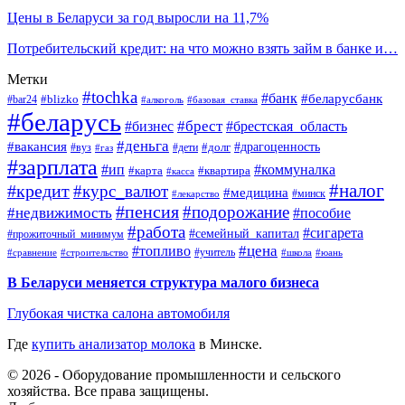
Цены в Беларуси за год выросли на 11,7%
Потребительский кредит: на что можно взять займ в банке и…
Метки
#tochka
#банк
#беларусбанк
#blizko
#bar24
#алкоголь
#базовая_ставка
#беларусь
#брест
#брестская_область
#бизнес
#деньга
#вакансия
#драгоценность
#вуз
#дети
#долг
#газ
#зарплата
#ип
#коммуналка
#квартира
#карта
#касса
#налог
#кредит
#курс_валют
#медицина
#минск
#лекарство
#пенсия
#подорожание
#недвижимость
#пособие
#работа
#сигарета
#семейный_капитал
#прожиточный_минимум
#топливо
#цена
#учитель
#школа
#юань
#сравнение
#строительство
В Беларуси меняется структура малого бизнеса
Глубокая чистка салона автомобиля
Где
купить анализатор молока
в Минске.
© 2026 - Оборудование промышленности и сельского
хозяйства. Все права защищены.