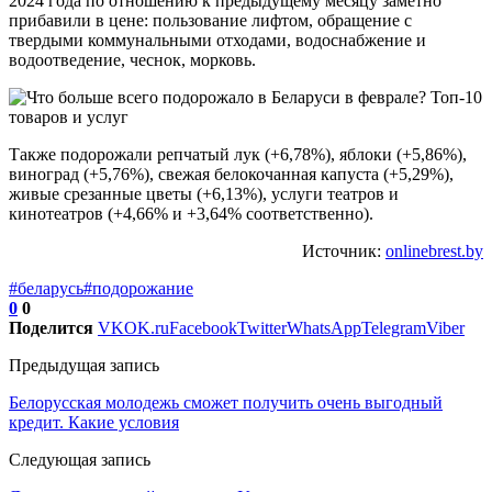
2024 года по отношению к предыдущему месяцу заметно
прибавили в цене: пользование лифтом, обращение с
твердыми коммунальными отходами, водоснабжение и
водоотведение, чеснок, морковь.
Также подорожали репчатый лук (+6,78%), яблоки (+5,86%),
виноград (+5,76%), свежая белокочанная капуста (+5,29%),
живые срезанные цветы (+6,13%), услуги театров и
кинотеатров (+4,66% и +3,64% соответственно).
Источник:
onlinebrest.by
#беларусь
#подорожание
0
0
Поделится
VK
OK.ru
Facebook
Twitter
WhatsApp
Telegram
Viber
Предыдущая запись
Белорусская молодежь сможет получить очень выгодный
кредит. Какие условия
Следующая запись