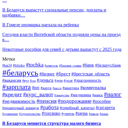
…
В Беларуси вырастут социальные пенсии, доплаты и
надбавки…
В Гомеле иномарка наехала на ребенка
Сегодня власти Витебской области подняли цены на проезд
в…
Некоторые пособия для семей с детьми вырастут с 2025 года
Метки
#tochka
#банк
#беларусбанк
#blizko
#bar24
#алкоголь
#базовая_ставка
#беларусь
#брест
#брестская_область
#бизнес
#деньга
#вакансия
#драгоценность
#вуз
#дети
#долг
#газ
#зарплата
#ип
#коммуналка
#квартира
#карта
#касса
#налог
#кредит
#курс_валют
#медицина
#минск
#лекарство
#пенсия
#подорожание
#недвижимость
#пособие
#работа
#сигарета
#семейный_капитал
#прожиточный_минимум
#топливо
#цена
#учитель
#школа
#юань
#сравнение
#строительство
В Беларуси меняется структура малого бизнеса