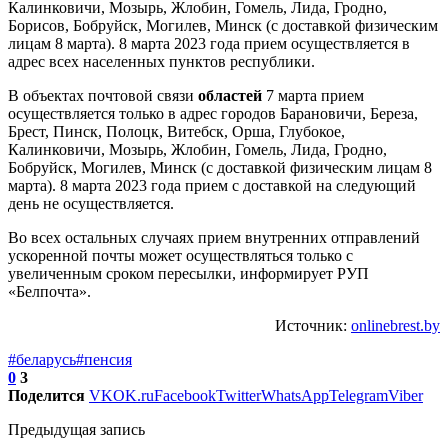
Калинковичи, Мозырь, Жлобин, Гомель, Лида, Гродно,
Борисов, Бобруйск, Могилев, Минск (с доставкой физическим
лицам 8 марта). 8 марта 2023 года прием осуществляется в
адрес всех населенных пунктов республики.
В объектах почтовой связи
областей
7 марта прием
осуществляется только в адрес городов Барановичи, Береза,
Брест, Пинск, Полоцк, Витебск, Орша, Глубокое,
Калинковичи, Мозырь, Жлобин, Гомель, Лида, Гродно,
Бобруйск, Могилев, Минск (с доставкой физическим лицам 8
марта). 8 марта 2023 года прием с доставкой на следующий
день не осуществляется.
Во всех остальных случаях прием внутренних отправлений
ускоренной почты может осуществляться только с
увеличенным сроком пересылки, информирует РУП
«Белпочта».
Источник:
onlinebrest.by
#беларусь
#пенсия
0
3
Поделится
VK
OK.ru
Facebook
Twitter
WhatsApp
Telegram
Viber
Предыдущая запись