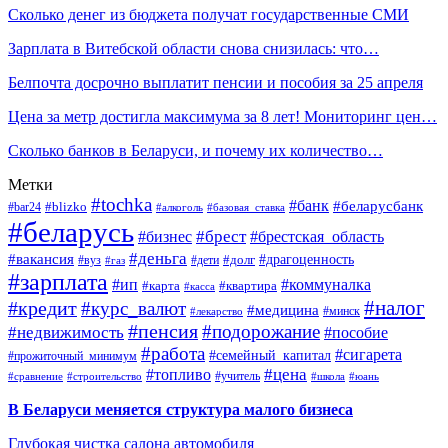
Сколько денег из бюджета получат государственные СМИ
Зарплата в Витебской области снова снизилась: что…
Белпочта досрочно выплатит пенсии и пособия за 25 апреля
Цена за метр достигла максимума за 8 лет! Мониторинг цен…
Сколько банков в Беларуси, и почему их количество…
Метки
#tochka
#банк
#беларусбанк
#blizko
#bar24
#алкоголь
#базовая_ставка
#беларусь
#брест
#брестская_область
#бизнес
#деньга
#вакансия
#драгоценность
#вуз
#дети
#долг
#газ
#зарплата
#ип
#коммуналка
#квартира
#карта
#касса
#налог
#кредит
#курс_валют
#медицина
#минск
#лекарство
#пенсия
#подорожание
#недвижимость
#пособие
#работа
#сигарета
#семейный_капитал
#прожиточный_минимум
#топливо
#цена
#учитель
#школа
#юань
#сравнение
#строительство
В Беларуси меняется структура малого бизнеса
Глубокая чистка салона автомобиля