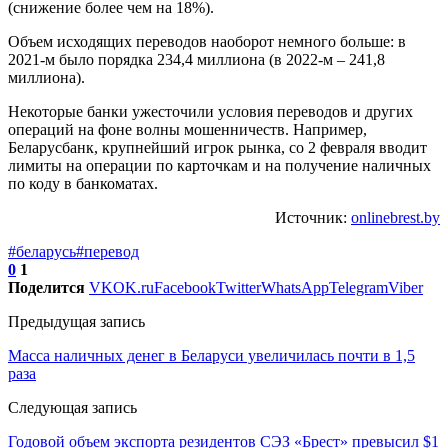
(снижение более чем на 18%).
Объем исходящих переводов наоборот немного больше: в
2021-м было порядка 234,4 миллиона (в 2022-м – 241,8
миллиона).
Некоторые банки ужесточили условия переводов и других
операций на фоне волны мошенничеств. Например,
Беларусбанк, крупнейший игрок рынка, со 2 февраля вводит
лимиты на операции по карточкам и на получение наличных
по коду в банкоматах.
Источник:
onlinebrest.by
#беларусь
#перевод
0
1
Поделится
VK
OK.ru
Facebook
Twitter
WhatsApp
Telegram
Viber
Предыдущая запись
Масса наличных денег в Беларуси увеличилась почти в 1,5
раза
Следующая запись
Годовой объем экспорта резидентов СЭЗ «Брест» превысил $1