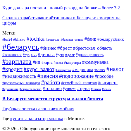
Курс доллара поставил новый рекорд на бирже – более 3,2…
Сколько зарабатывают айтишники в Беларуси: смотрим на
цифры
Метки
#tochka
#банк
#беларусбанк
#blizko
#bar24
#алкоголь
#базовая_ставка
#беларусь
#брест
#брестская_область
#бизнес
#деньга
#вакансия
#драгоценность
#вуз
#дети
#долг
#газ
#зарплата
#ип
#коммуналка
#квартира
#карта
#касса
#налог
#кредит
#курс_валют
#медицина
#минск
#лекарство
#пенсия
#подорожание
#недвижимость
#пособие
#работа
#сигарета
#семейный_капитал
#прожиточный_минимум
#топливо
#цена
#учитель
#школа
#юань
#сравнение
#строительство
В Беларуси меняется структура малого бизнеса
Глубокая чистка салона автомобиля
Где
купить анализатор молока
в Минске.
© 2026 - Оборудование промышленности и сельского