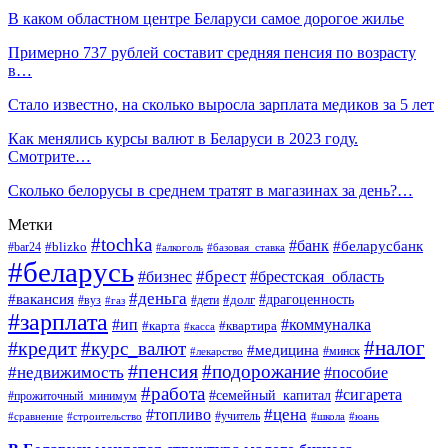
В каком областном центре Беларуси самое дорогое жилье
Примерно 737 рублей составит средняя пенсия по возрасту
в…
Стало известно, на сколько выросла зарплата медиков за 5 лет
Как менялись курсы валют в Беларуси в 2023 году.
Смотрите…
Сколько белорусы в среднем тратят в магазинах за день?…
Метки
#tochka
#банк
#беларусбанк
#blizko
#bar24
#алкоголь
#базовая_ставка
#беларусь
#брест
#брестская_область
#бизнес
#деньга
#вакансия
#драгоценность
#вуз
#дети
#долг
#газ
#зарплата
#ип
#коммуналка
#квартира
#карта
#касса
#налог
#кредит
#курс_валют
#медицина
#минск
#лекарство
#пенсия
#подорожание
#недвижимость
#пособие
#работа
#сигарета
#семейный_капитал
#прожиточный_минимум
#топливо
#цена
#учитель
#школа
#юань
#сравнение
#строительство