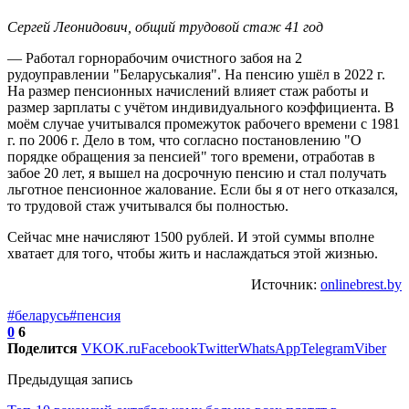
Сергей Леонидович, общий трудовой стаж 41 год
— Работал горнорабочим очистного забоя на 2
рудоуправлении "Беларуськалия". На пенсию ушёл в 2022 г.
На размер пенсионных начислений влияет стаж работы и
размер зарплаты с учётом индивидуального коэффициента. В
моём случае учитывался промежуток рабочего времени с 1981
г. по 2006 г. Дело в том, что согласно постановлению "О
порядке обращения за пенсией" того времени, отработав в
забое 20 лет, я вышел на досрочную пенсию и стал получать
льготное пенсионное жалование. Если бы я от него отказался,
то трудовой стаж учитывался бы полностью.
Сейчас мне начисляют 1500 рублей. И этой суммы вполне
хватает для того, чтобы жить и наслаждаться этой жизнью.
Источник:
onlinebrest.by
#беларусь
#пенсия
0
6
Поделится
VK
OK.ru
Facebook
Twitter
WhatsApp
Telegram
Viber
Предыдущая запись