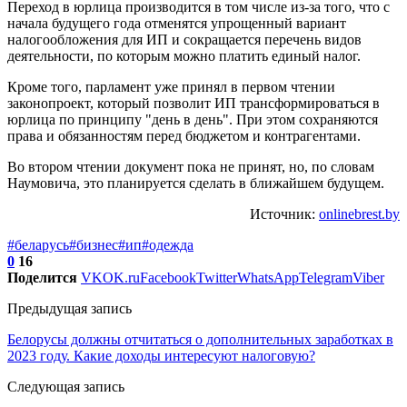
Переход в юрлица производится в том числе из-за того, что с
начала будущего года отменятся упрощенный вариант
налогообложения для ИП и сокращается перечень видов
деятельности, по которым можно платить единый налог.
Кроме того, парламент уже принял в первом чтении
законопроект, который позволит ИП трансформироваться в
юрлица по принципу "день в день". При этом сохраняются
права и обязанностям перед бюджетом и контрагентами.
Во втором чтении документ пока не принят, но, по словам
Наумовича, это планируется сделать в ближайшем будущем.
Источник:
onlinebrest.by
#беларусь
#бизнес
#ип
#одежда
0
16
Поделится
VK
OK.ru
Facebook
Twitter
WhatsApp
Telegram
Viber
Предыдущая запись
Белорусы должны отчитаться о дополнительных заработках в
2023 году. Какие доходы интересуют налоговую?
Следующая запись