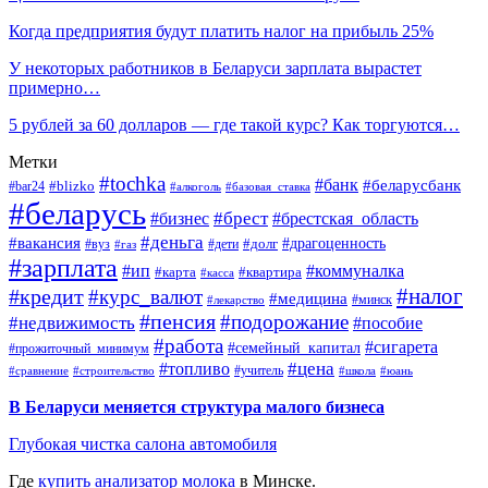
Когда предприятия будут платить налог на прибыль 25%
У некоторых работников в Беларуси зарплата вырастет
примерно…
5 рублей за 60 долларов — где такой курс? Как торгуются…
Метки
#tochka
#банк
#беларусбанк
#blizko
#bar24
#алкоголь
#базовая_ставка
#беларусь
#брест
#брестская_область
#бизнес
#деньга
#вакансия
#драгоценность
#вуз
#дети
#долг
#газ
#зарплата
#ип
#коммуналка
#квартира
#карта
#касса
#налог
#кредит
#курс_валют
#медицина
#минск
#лекарство
#пенсия
#подорожание
#недвижимость
#пособие
#работа
#сигарета
#семейный_капитал
#прожиточный_минимум
#топливо
#цена
#учитель
#школа
#юань
#сравнение
#строительство
В Беларуси меняется структура малого бизнеса
Глубокая чистка салона автомобиля
Где
купить анализатор молока
в Минске.