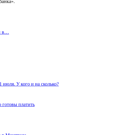
банка».
и в…
 июля. У кого и на сколько?
о готовы платить