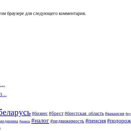
том браузере для следующего комментария.
ил…
023…
беларусь
#брест
#брестская_область
#бизнес
#вакансия
#ву
#налог
#пенсия
#подорож
#недвижимость
медицина
#минск
ь