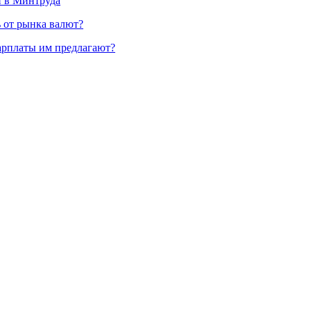
и в Минтруда
ь от рынка валют?
зарплаты им предлагают?