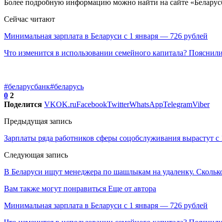
Более подробную информацию можно найти на сайте «Беларус
Сейчас читают
Минимальная зарплата в Беларуси с 1 января — 726 рублей
Что изменится в использовании семейного капитала? Пояснил
#беларусбанк
#беларусь
0
2
Поделится
VK
OK.ru
Facebook
Twitter
WhatsApp
Telegram
Viber
Предыдущая запись
Зарплаты ряда работников сферы соцобслуживания вырастут с 1
Следующая запись
В Беларуси ищут менеджера по шашлыкам на удаленку. Скольк
Вам также могут понравиться
Еще от автора
Минимальная зарплата в Беларуси с 1 января — 726 рублей