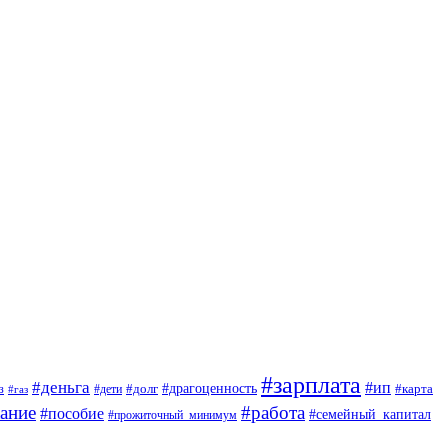
#зарплата
#деньга
#ип
#драгоценность
з
#дети
#долг
#карта
#газ
ание
#работа
#пособие
#семейный_капитал
#прожиточный_минимум