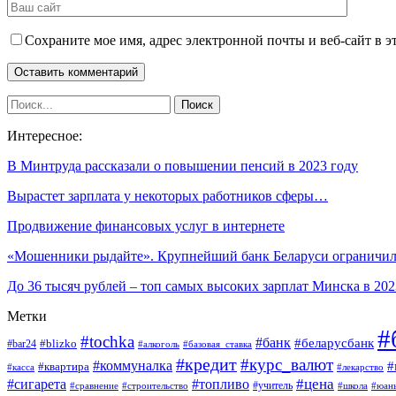
Сохраните мое имя, адрес электронной почты и веб-сайт в э
Интересное:
В Минтруда рассказали о повышении пенсий в 2023 году
Вырастет зарплата у некоторых работников сферы…
Продвижение финансовых услуг в интернете
«Мошенники рыдайте». Крупнейший банк Беларуси огранич
До 36 тысяч рублей – топ самых высоких зарплат Минска в 2
Метки
#
#tochka
#банк
#беларусбанк
#blizko
#bar24
#алкоголь
#базовая_ставка
#кредит
#курс_валют
#коммуналка
#
#квартира
#касса
#лекарство
#топливо
#цена
#сигарета
#учитель
#школа
#юан
#сравнение
#строительство