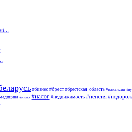
лей…
у
.…
беларусь
#брест
#брестская_область
#бизнес
#вакансия
#ву
#налог
#пенсия
#подорож
#недвижимость
медицина
#минск
ь