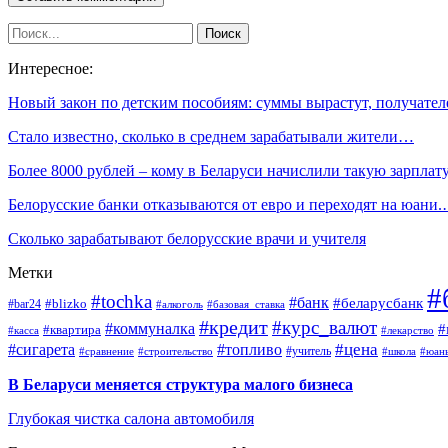
Интересное:
Новый закон по детским пособиям: суммы вырастут, получате
Стало известно, сколько в среднем зарабатывали жители…
Более 8000 рублей – кому в Беларуси начислили такую зарплат
Белорусские банки отказываются от евро и переходят на юани
Сколько зарабатывают белорусские врачи и учителя
Метки
#
#tochka
#банк
#беларусбанк
#blizko
#bar24
#алкоголь
#базовая_ставка
#кредит
#курс_валют
#коммуналка
#
#квартира
#касса
#лекарство
#топливо
#цена
#сигарета
#учитель
#школа
#юан
#сравнение
#строительство
В Беларуси меняется структура малого бизнеса
Глубокая чистка салона автомобиля