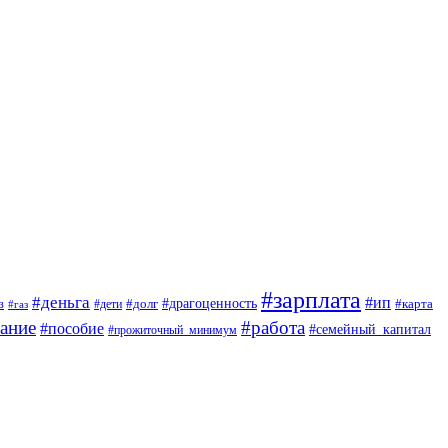
#зарплата
#деньга
#ип
#драгоценность
з
#дети
#долг
#карта
#газ
ание
#работа
#пособие
#семейный_капитал
#прожиточный_минимум