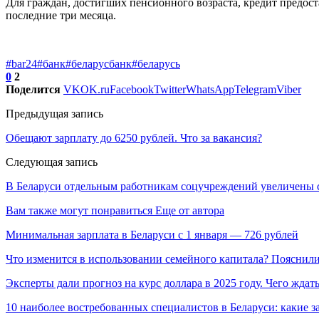
Для граждан, достигших пенсионного возраста, кредит предост
последние три месяца.
#bar24
#банк
#беларусбанк
#беларусь
0
2
Поделится
VK
OK.ru
Facebook
Twitter
WhatsApp
Telegram
Viber
Предыдущая запись
Обещают зарплату до 6250 рублей. Что за вакансия?
Следующая запись
В Беларуси отдельным работникам соцучреждений увеличены
Вам также могут понравиться
Еще от автора
Минимальная зарплата в Беларуси с 1 января — 726 рублей
Что изменится в использовании семейного капитала? Пояснил
Эксперты дали прогноз на курс доллара в 2025 году. Чего ждат
10 наиболее востребованных специалистов в Беларуси: какие 