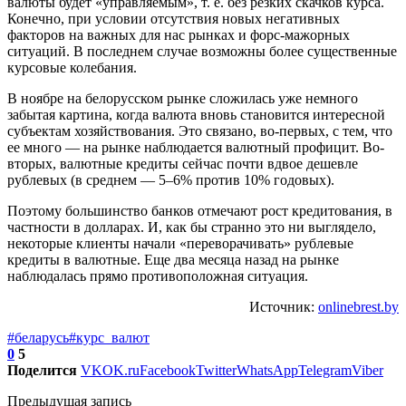
валюты будет «управляемым», т. е. без резких скачков курса.
Конечно, при условии отсутствия новых негативных
факторов на важных для нас рынках и форс-мажорных
ситуаций. В последнем случае возможны более существенные
курсовые колебания.
В ноябре на белорусском рынке сложилась уже немного
забытая картина, когда валюта вновь становится интересной
субъектам хозяйствования. Это связано, во-первых, с тем, что
ее много — на рынке наблюдается валютный профицит. Во-
вторых, валютные кредиты сейчас почти вдвое дешевле
рублевых (в среднем — 5–6% против 10% годовых).
Поэтому большинство банков отмечают рост кредитования, в
частности в долларах. И, как бы странно это ни выглядело,
некоторые клиенты начали «переворачивать» рублевые
кредиты в валютные. Еще два месяца назад на рынке
наблюдалась прямо противоположная ситуация.
Источник:
onlinebrest.by
#беларусь
#курс_валют
0
5
Поделится
VK
OK.ru
Facebook
Twitter
WhatsApp
Telegram
Viber
Предыдущая запись