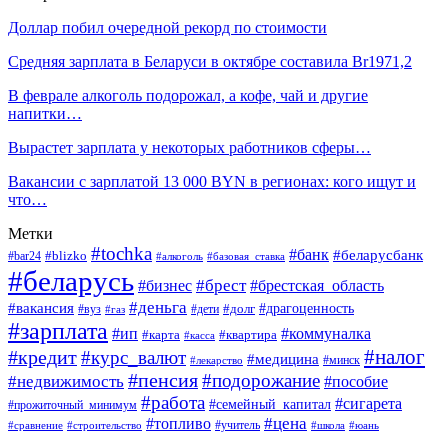
Доллар побил очередной рекорд по стоимости
Средняя зарплата в Беларуси в октябре составила Br1971,2
В феврале алкоголь подорожал, а кофе, чай и другие
напитки…
Вырастет зарплата у некоторых работников сферы…
Вакансии с зарплатой 13 000 BYN в регионах: кого ищут и
что…
Метки
#tochka
#банк
#беларусбанк
#blizko
#bar24
#алкоголь
#базовая_ставка
#беларусь
#брест
#брестская_область
#бизнес
#деньга
#вакансия
#драгоценность
#вуз
#дети
#долг
#газ
#зарплата
#ип
#коммуналка
#квартира
#карта
#касса
#налог
#кредит
#курс_валют
#медицина
#минск
#лекарство
#пенсия
#подорожание
#недвижимость
#пособие
#работа
#сигарета
#семейный_капитал
#прожиточный_минимум
#топливо
#цена
#учитель
#школа
#юань
#сравнение
#строительство